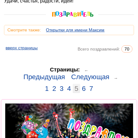
Удачи, счастья, радости, идей!
Смотрите также:
Открытки для имени Максим
вверх страницы
Всего поздравлений:
70
Страницы:
←
Предыдущая
Следующая
→
1
2
3
4
5
6
7