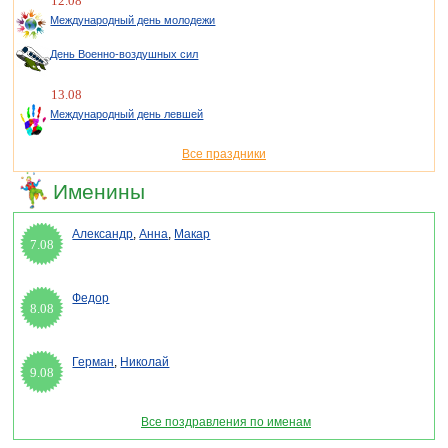
12.08
Международный день молодежи
День Военно-воздушных сил
13.08
Международный день левшей
Все праздники
Именины
Александр
,
Анна
,
Макар
7.08
Федор
8.08
Герман
,
Николай
9.08
Все поздравления по именам