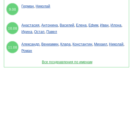
Герман
,
Николай
9.08
Анастасия
,
Антонина
,
Василий
,
Елена
,
Ефим
,
Иван
,
Илона
,
10.08
Ирина
,
Остап
,
Павел
Александр
,
Вениамин
,
Клара
,
Константин
,
Михаил
,
Николай
,
11.08
Роман
Все поздравления по именам
Раздел "Поздравления для Максима" © 2013-2022, 2023. Поздравления, Тосты,
Открытки, Сценарии.
Внимание! Авторские материалы! При использовании материалов активная ссылка на
сайт обязательна!
Поздравительным сайтам ЗАПРЕЩЕНО использовать материалы! Моментальная