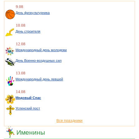
9.08
День физкультурника
10.08
День строителя
12.08
Международный день молодежи
День Военно-воздушных сил
13.08
Международный день левшей
14.08
Медовый Спас
Успенский пост
Все праздники
Именины