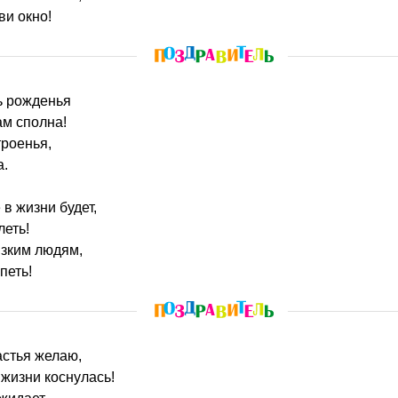
ви окно!
нь рожденья
ам сполна!
троенья,
а.
в жизни будет,
леть!
изким людям,
петь!
астья желаю,
 жизни коснулась!