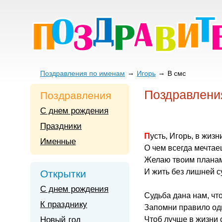
Поздравления по именам
Игорь
В смс
Поздравлени
Поздравления
С днем рождения
Праздники
Пусть, Игорь, в жизн
Именные
О чем всегда мечтае
Желаю твоим планам
И жить без лишней с
Открытки
С днем рождения
Судьба дана нам, что
К празднику
Запомни правило од
Новый год
Чтоб лучше в жизни 