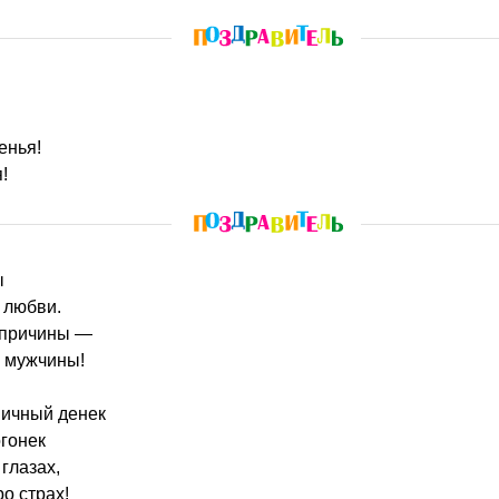
енья!
!
ы
и любви.
 причины —
у мужчины!
ничный денек
гонек
 глазах,
ро страх!