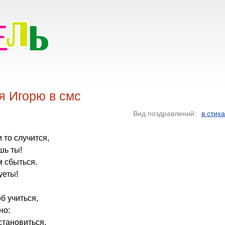
я Игорю в смс
Вид поздравлений:
в стих
и то случится,
шь ты!
 сбыться.
уеты!
б учиться,
но:
становиться,