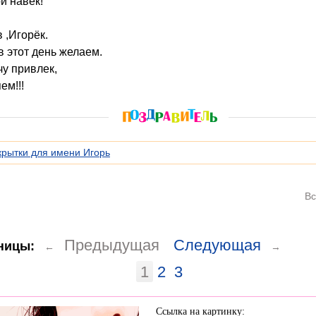
й навек!
 ,Игорёк.
в этот день желаем.
чу привлек,
ем!!!
крытки для имени Игорь
Вс
Предыдущая
Следующая
ницы:
←
→
1
2
3
Ссылка на картинку: