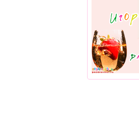
Раздел "Поздравления Игорю в смс" © 2013-2022, 2023. Поздравления, Т