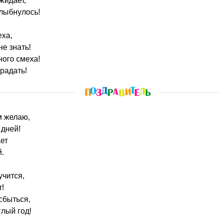
жидает,
лыбнулось!
еха,
не знать!
ного смеха!
традать!
м желаю,
 дней!
ет
й.
учится,
т!
сбыться,
лый год!