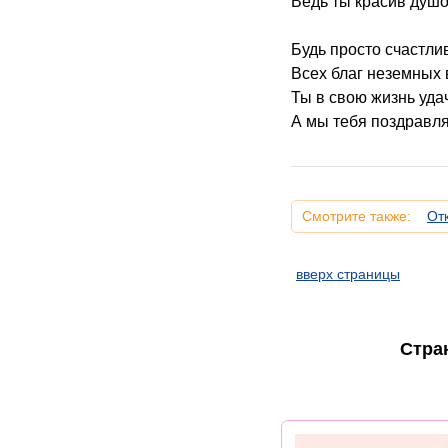
Ведь ты красив душо
Будь просто счастлив
Всех благ неземных 
Ты в свою жизнь уда
А мы тебя поздравля
Смотрите также:
От
вверх страницы
Стра