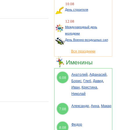
10.08
День строителя
12.08
Международный день
молодежи
День Военно-воздушных сил
Все праздники
Именины
Анатолий
,
Афанасий
,
6.08
Борис
,
Глеб
,
Давид
,
Иван
,
Кристина
,
Николай
Александр
,
Анна
,
Макар
7.08
Федор
8.08