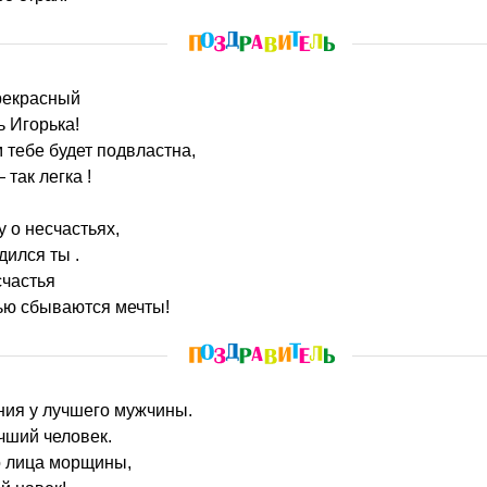
прекрасный
 Игорька!
 тебе будет подвластна,
 так легка !
 о несчастьях,
дился ты .
счастья
ью сбываются мечты!
ния у лучшего мужчины.
чший человек.
о лица морщины,