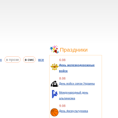
Праздники
ах
в прозе
в смс
все
6.08
День железнодорожных
войск
8.08
День войск связи Украины
Международный день
альпинизма
9.08
День физкультурника