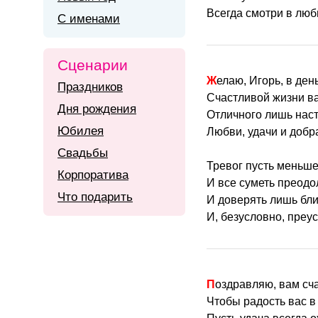
Всегда смотри в люб
С именами
Сценарии
Желаю, Игорь, в де
Праздников
Счастливой жизни в
Дня рождения
Отличного лишь нас
Юбилея
Любви, удачи и добр
Свадьбы
Тревог пусть меньше 
Корпоратива
И все суметь преодо
Что подарить
И доверять лишь бл
И, безусловно, преус
Поздравляю, вам сч
Чтобы радость вас в