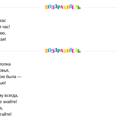
 вас
 час!
аю,
ая!
сполна
овья,
вою была —
ью!
у всегда,
е знайте!
а,
гайте!