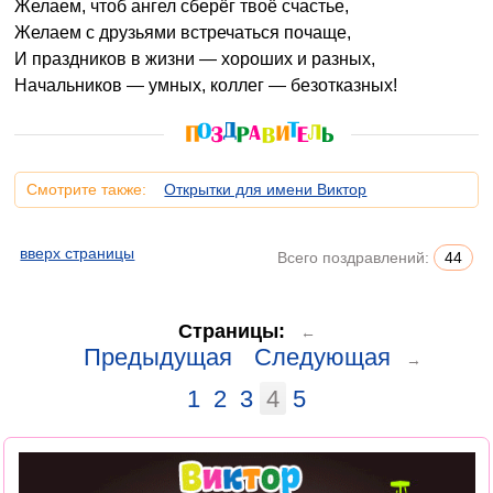
Желаем, чтоб ангел сберёг твоё счастье,
Желаем с друзьями встречаться почаще,
И праздников в жизни — хороших и разных,
Начальников — умных, коллег — безотказных!
Смотрите также:
Открытки для имени Виктор
вверх страницы
Всего поздравлений:
44
Страницы:
←
Предыдущая
Следующая
→
1
2
3
4
5