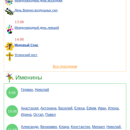
Международный день молодежи
День Военно-воздушных сил
13.08
Международный день левшей
14.08
Медовый Спас
Успенский пост
Все праздники
Именины
Герман
,
Николай
9.08
Анастасия
,
Антонина
,
Василий
,
Елена
,
Ефим
,
Иван
,
Илона
,
10.08
Ирина
,
Остап
,
Павел
Александр
,
Вениамин
,
Клара
,
Константин
,
Михаил
,
Николай
,
11.08