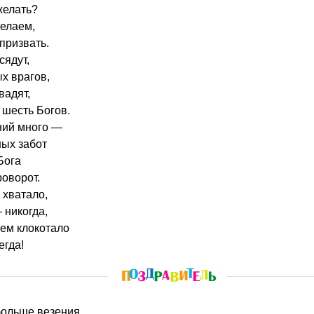
ожелать?
желаем,
 призвать.
сядут,
ых врагов,
вадят,
шесть Богов.
ний много —
ных забот
Бога
оворот.
 хватало,
 никогда,
ем клокотало
егда!
больше везения,