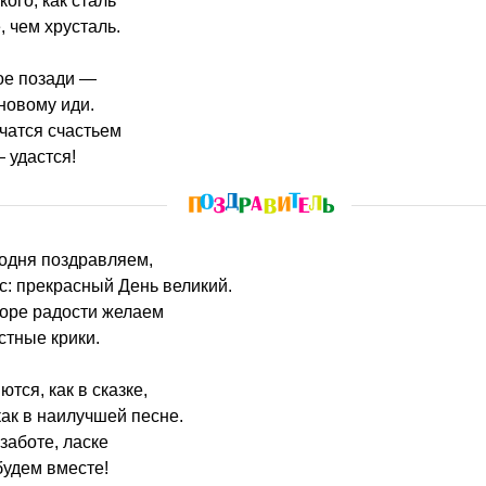
ого, как сталь
, чем хрусталь.
ое позади —
 новому иди.
учатся счастьем
 удастся!
годня поздравляем,
ас: прекрасный День великий.
море радости желаем
стные крики.
тся, как в сказке,
как в наилучшей песне.
заботе, ласке
будем вместе!