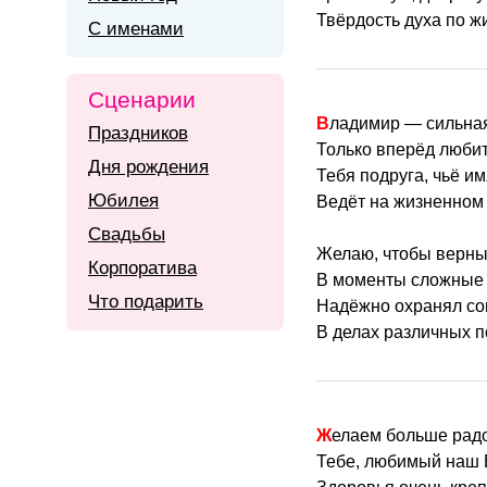
Твёрдость духа по ж
С именами
Сценарии
Владимир — сильная
Праздников
Только вперёд любит
Дня рождения
Тебя подруга, чьё и
Юбилея
Ведёт на жизненном 
Свадьбы
Желаю, чтобы верны
Корпоратива
В моменты сложные 
Что подарить
Надёжно охранял сон
В делах различных п
Желаем больше радо
Тебе, любимый наш 