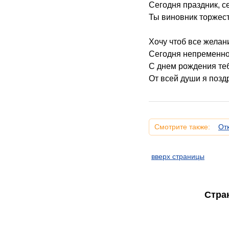
Сегодня праздник, с
Ты виновник торжест
Хочу чтоб все желан
Сегодня непременно
С днем рождения те
От всей души я позд
Смотрите также:
От
вверх страницы
Стра