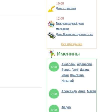
10.08
День строителя
12.08
Международный день
молодежи
День Военно-воздушных сил
Все праздники
Именины
Анатолий
,
Афанасий
,
6.08
Борис
,
Глеб
,
Давид
,
Иван
,
Кристина
,
Николай
Александр
,
Анна
,
Макар
7.08
Федор
8.08