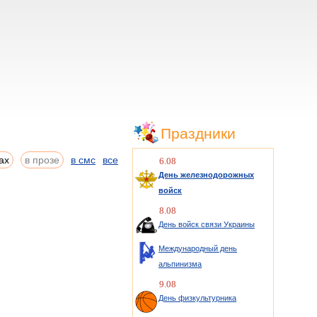
Праздники
ах
в прозе
в смс
все
6.08
День железнодорожных
войск
8.08
День войск связи Украины
Международный день
альпинизма
9.08
День физкультурника