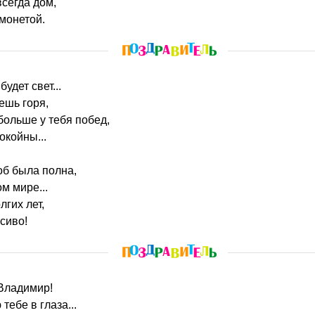
всегда дом,
 монетой.
будет свет...
ешь горя,
больше у тебя побед,
окойны...
об была полна,
м мире...
гих лет,
сиво!
 Владимир!
ебе в глаза...