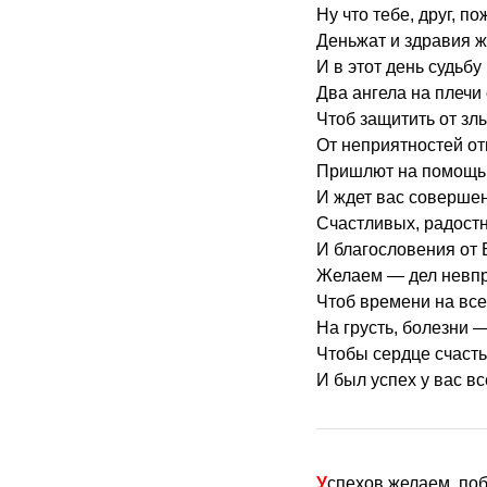
Ну что тебе, друг, п
Деньжат и здравия 
И в этот день судьбу
Два ангела на плечи 
Чтоб защитить от зл
От неприятностей от
Пришлют на помощь 
И ждет вас соверше
Счастливых, радост
И благословения от 
Желаем — дел невпр
Чтоб времени на все
На грусть, болезни —
Чтобы сердце счасть
И был успех у вас вс
Успехов желаем, по