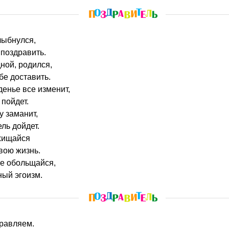
улыбнулся,
поздравить.
ной, родился,
бе доставить.
денье все изменит,
пойдет.
у заманит,
ель дойдет.
схищайся
твою жизнь.
не обольщайся,
ный эгоизм.
дравляем.