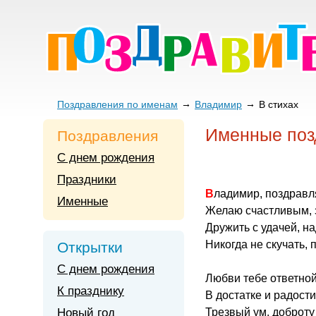
Поздравления по именам
Владимир
В стихах
Именные поз
Поздравления
С днем рождения
Праздники
Владимир, поздрав
Именные
Желаю счастливым, 
Дружить с удачей, н
Никогда не скучать, 
Открытки
С днем рождения
Любви тебе ответной
К празднику
В достатке и радости
Новый год
Трезвый ум, доброту 