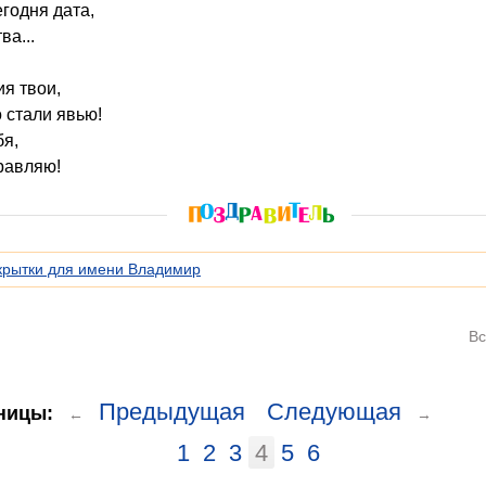
егодня дата,
ва...
ия твои,
 стали явью!
бя,
равляю!
крытки для имени Владимир
Вс
Предыдущая
Следующая
ницы:
←
→
1
2
3
4
5
6