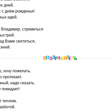
х дней.
 с днём рожденья!
вых идей.
 Владимир, стремиться
ыстрей.
над Вами святиться,
скней.
р, хочу пожелать.
о протекает.
ный, надо сказать.
 покидает!
т теплом,
заботой.