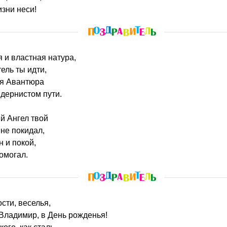
изни неси!
 и властная натура,
ель ты идти,
мя Авантюра
дернистом пути.
й Ангел твой
не покидал,
 и покой,
омогал.
сти, веселья,
Владимир, в День рожденья!