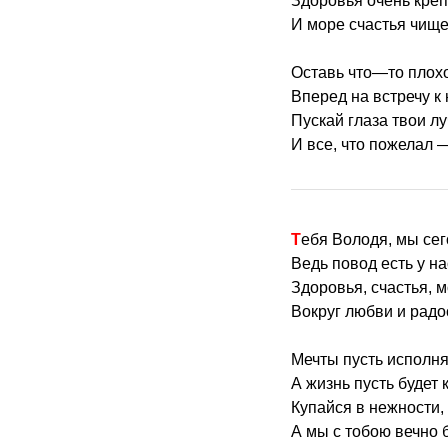
Здоровья очень крепк
И море счастья чище
Оставь что—то плох
Вперед на встречу к
Пускай глаза твои л
И все, что пожелал —
Тебя Володя, мы се
Ведь повод есть у н
Здоровья, счастья, 
Вокруг любви и радо
Мечты пусть исполняю
А жизнь пусть будет 
Купайся в нежности, 
А мы с тобою вечно 