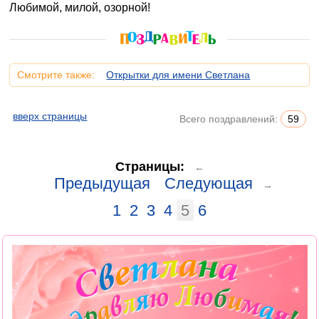
Любимой, милой, озорной!
Смотрите также:
Открытки для имени Светлана
вверх страницы
Всего поздравлений:
59
Страницы:
←
Предыдущая
Следующая
→
1
2
3
4
5
6