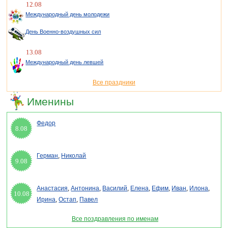
12.08
Международный день молодежи
День Военно-воздушных сил
13.08
Международный день левшей
Все праздники
Именины
Федор
8.08
Герман
,
Николай
9.08
Анастасия
,
Антонина
,
Василий
,
Елена
,
Ефим
,
Иван
,
Илона
,
10.08
Ирина
,
Остап
,
Павел
Все поздравления по именам