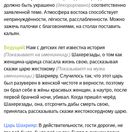
должно быть украшено
(декорировано)
соответственно
заявленной теме. Атмосфера востока способствует
непринуждённости, лёгкости, расслабленности. Можно
зажечь палочки с благовониями, на столах поставить
кальян.
Ведущий
: Нам с детских лет известна история
(Показывает на именинницу.)
Шахерезады, о том как
женщина-царица спасала жизнь свою, рассказывая
сказки царю жестокому
(Показывает на мужа
именинницы.)
Шахрияру. Случилось так, что этот царь
был разуверен в женской чистоте и верности, поэтому
он брал себе в жёны красивых женщин, а наутро, после
первой брачной ночи, убивал. Когда пришёл черёд
Шахерезады, она, отсрочить дабы смерть свою,
принялась рассказывать сказки жестокосердному царю.
Царь Шахрияр
: В действительности, гости дорогие, не