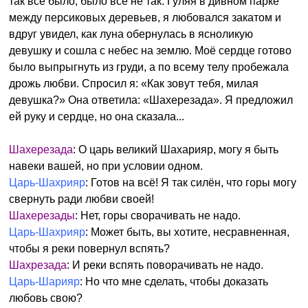
так всё было, было всё не так. Гуляя в дивном парке
между персиковых деревьев, я любовался закатом и
вдруг увидел, как луна обернулась в ясноликую
девушку и сошла с небес на землю. Моё сердце готово
было выпрыгнуть из груди, а по всему телу пробежала
дрожь любви. Спросил я: «Как зовут тебя, милая
девушка?» Она ответила: «Шахерезада». Я предложил
ей руку и сердце, но она сказала...
Шахерезада
: О царь великий Шахарияр, могу я быть
навеки вашей, но при условии одном.
Царь-Шахрияр
: Готов на всё! Я так силён, что горы могу
свернуть ради любви своей!
Шахерезады
: Нет, горы сворачивать не надо.
Царь-Шахрияр
: Может быть, вы хотите, несравненная,
чтобы я реки повернул вспять?
Шахрезада
: И реки вспять поворачивать не надо.
Царь-Шарияр
: Но что мне сделать, чтобы доказать
любовь свою?