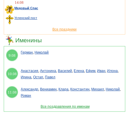
14.08
Медовый Спас
Успенский пост
Все праздники
Именины
Герман
,
Николай
9.08
Анастасия
,
Антонина
,
Василий
,
Елена
,
Ефим
,
Иван
,
Илона
,
10.08
Ирина
,
Остап
,
Павел
Александр
,
Вениамин
,
Клара
,
Константин
,
Михаил
,
Николай
,
11.08
Роман
Все поздравления по именам