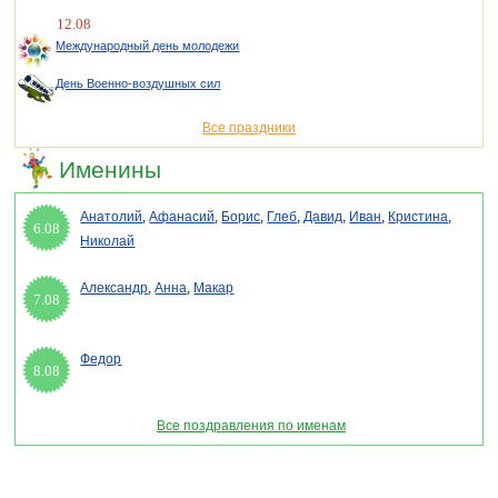
12.08
Международный день молодежи
День Военно-воздушных сил
Все праздники
Именины
Анатолий
,
Афанасий
,
Борис
,
Глеб
,
Давид
,
Иван
,
Кристина
,
6.08
Николай
Александр
,
Анна
,
Макар
7.08
Федор
8.08
Все поздравления по именам