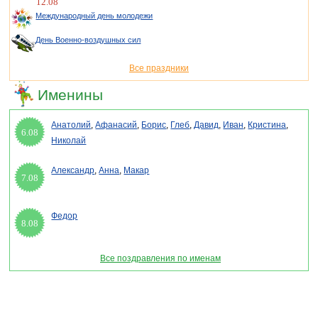
12.08
Международный день молодежи
День Военно-воздушных сил
Все праздники
Именины
Анатолий
,
Афанасий
,
Борис
,
Глеб
,
Давид
,
Иван
,
Кристина
,
6.08
Николай
Александр
,
Анна
,
Макар
7.08
Федор
8.08
Все поздравления по именам