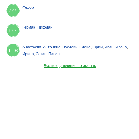
Федор
8.08
Герман
,
Николай
9.08
Анастасия
,
Антонина
,
Василий
,
Елена
,
Ефим
,
Иван
,
Илона
,
10.08
Ирина
,
Остап
,
Павел
Все поздравления по именам
Раздел "Стихи на день ППС" © 2013-2022, 2023. Поздравления, Тосты, Открытки,
Сценарии.
Внимание! Авторские материалы! При использовании материалов активная ссылка на
сайт обязательна!