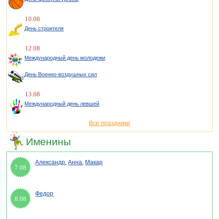
10.08
День строителя
12.08
Международный день молодежи
День Военно-воздушных сил
13.08
Международный день левшей
Все праздники
Именины
Александр
,
Анна
,
Макар
7.08
Федор
8.08