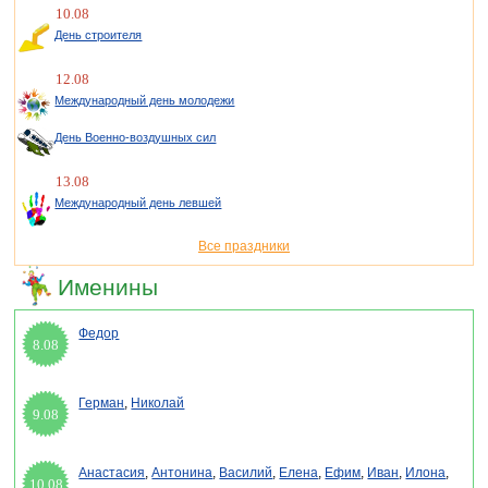
10.08
День строителя
12.08
Международный день молодежи
День Военно-воздушных сил
13.08
Международный день левшей
Все праздники
Именины
Федор
8.08
Герман
,
Николай
9.08
Анастасия
,
Антонина
,
Василий
,
Елена
,
Ефим
,
Иван
,
Илона
,
10.08