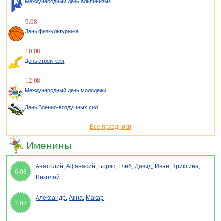
Международный день альпинизма
9.08
День физкультурника
10.08
День строителя
12.08
Международный день молодежи
День Военно-воздушных сил
Все праздники
Именины
Анатолий
,
Афанасий
,
Борис
,
Глеб
,
Давид
,
Иван
,
Кристина
,
6.08
Николай
Александр
,
Анна
,
Макар
7.08