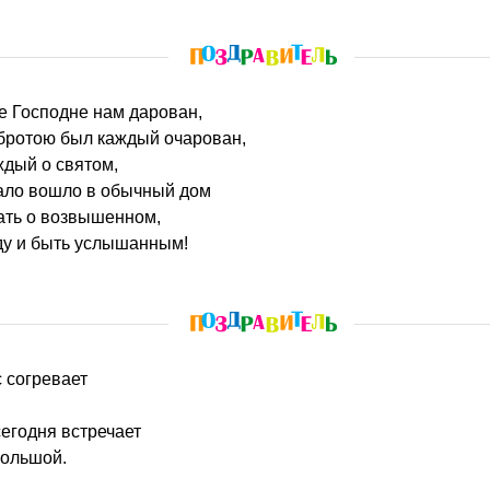
е Господне нам дарован,
бротою был каждый очарован,
ждый о святом,
ало вошло в обычный дом
ать о возвышенном,
ду и быть услышанным!
с согревает
егодня встречает
большой.