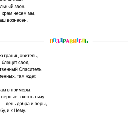
ольный звон.
в храм несем мы,
аш вознесен.
без границ обитель,
 блещет свод,
твенный Спаситель
менных, там ждет.
нам в примеры,
 верные, сквозь тьму.
 — день добра и веры,
бу, и к Нему.