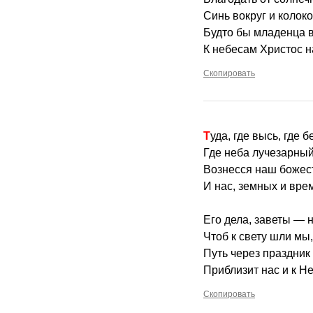
Синь вокруг и колок
Будто бы младенца 
К небесам Христос н
Скопировать
Туда, где высь, где 
Где неба лучезарный
Вознесся наш божес
И нас, земных и вре
Его дела, заветы — 
Чтоб к свету шли мы,
Путь через праздник
Приблизит нас и к Не
Скопировать