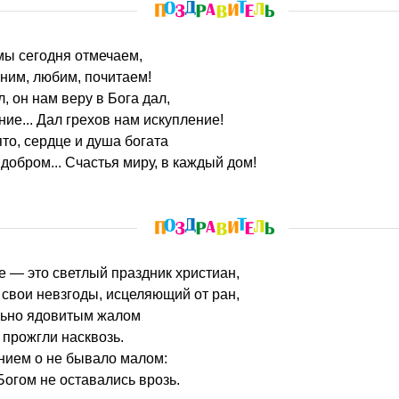
мы сегодня отмечаем,
мним, любим, почитаем!
, он нам веру в Бога дал,
ние... Дал грехов нам искупление!
ято, сердце и душа богата
обром... Счастья миру, в каждый дом!
е — это светлый праздник христиан,
свои невзгоды, исцеляющий от ран,
льно ядовитым жалом
прожгли насквозь.
нием о не бывало малом:
Богом не оставались врозь.