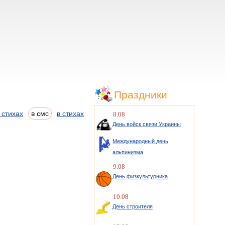
Праздники
 стихах
в смс
в стихах
8.08
День войск связи Украины
Международный день
альпинизма
9.08
День физкультурника
10.08
День строителя