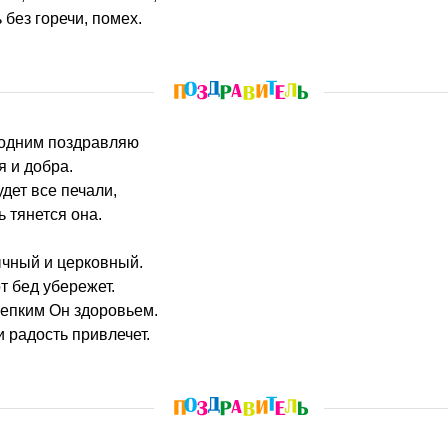
 без горечи, помех.
подним поздравляю
я и добра.
дет все печали,
ь тянется она.
ычный и церковный.
т бед убережет.
репким Он здоровьем.
и радость привлечет.