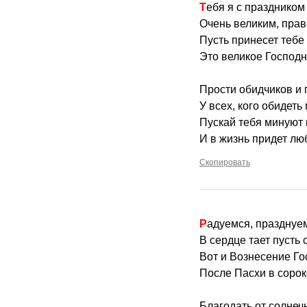
Тебя я с празднико
Очень великим, пра
Пусть принесет тебе
Это великое Господн
Прости обидчиков и
У всех, кого обидеть
Пускай тебя минуют
И в жизнь придет лю
Скопировать
Радуемся, празднуе
В сердце тает пусть 
Вот и Вознесение Г
После Пасхи в сорок
Благодать от солнеч