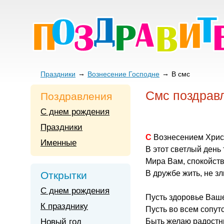
Праздники
Вознесение Господне
В смс
Смс поздрав
Поздравления
С днем рождения
Праздники
С Вознесением Хри
Именные
В этот светлый день 
Мира Вам, спокойств
В дружбе жить, не зл
Открытки
С днем рождения
Пусть здоровье Ваше
К празднику
Пусть во всем сопутс
Новый год
Быть желаю радостн