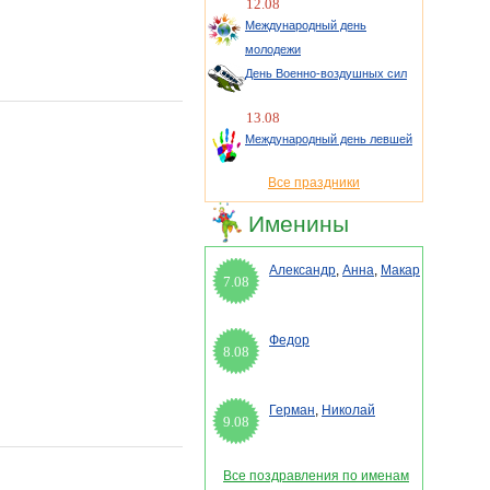
12.08
Международный день
молодежи
День Военно-воздушных сил
13.08
Международный день левшей
Все праздники
Именины
Александр
,
Анна
,
Макар
7.08
Федор
8.08
Герман
,
Николай
9.08
Все поздравления по именам