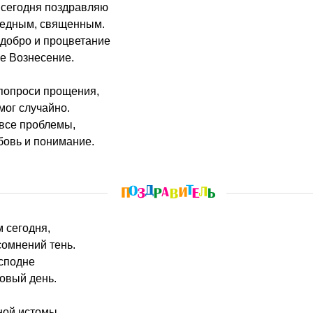
м сегодня поздравляю
ведным, священным.
 добро и процветание
е Вознесение.
 попроси прощения,
 мог случайно.
 все проблемы,
бовь и понимание.
м сегодня,
сомнений тень.
осподне
овый день.
ной истомы,