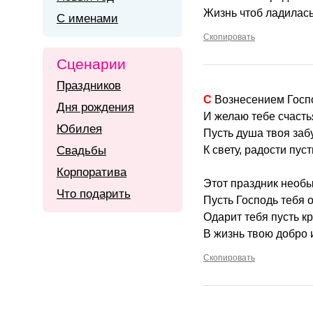
Жизнь чтоб ладилась
С именами
Скопировать
Сценарии
Праздников
С Вознесением Гос
Дня рождения
И желаю тебе счасть
Юбилея
Пусть душа твоя забу
Свадьбы
К свету, радости пуст
Корпоратива
Этот праздник необ
Что подарить
Пусть Господь тебя о
Одарит тебя пусть к
В жизнь твою добро 
Скопировать