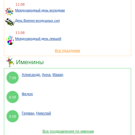
12.08
Международный день молодежи
День Военно-воздушных сил
13.08
Международный день левшей
Все праздники
Именины
Александр
,
Анна
,
Макар
7.08
Федор
8.08
Герман
,
Николай
9.08
Все поздравления по именам