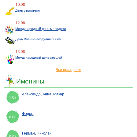
10.08
День строителя
12.08
Международный день молодежи
День Военно-воздушных сил
13.08
Международный день левшей
Все праздники
Именины
Александр
,
Анна
,
Макар
7.08
Федор
8.08
Герман
,
Николай
9.08