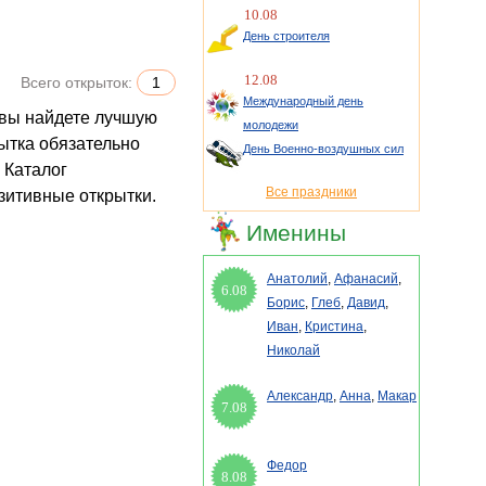
10.08
День строителя
12.08
Всего открыток:
1
Международный день
молодежи
ытка обязательно
День Военно-воздушных сил
 Каталог
Все праздники
озитивные открытки.
Именины
Анатолий
,
Афанасий
,
6.08
Борис
,
Глеб
,
Давид
,
Иван
,
Кристина
,
Николай
Александр
,
Анна
,
Макар
7.08
Федор
8.08