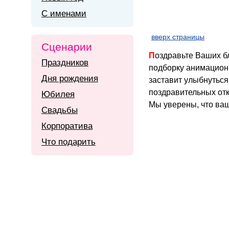
С именами
вверх страницы
Сценарии
Поздравьте Ваших близких и родных с долгожданным первым днем зимы. У нас вы найдете лучшую
Праздников
подборку анимацион
Дня рождения
заставит улыбнуться
поздравительных отк
Юбилея
Мы уверены, что ваш
Свадьбы
Корпоратива
Что подарить