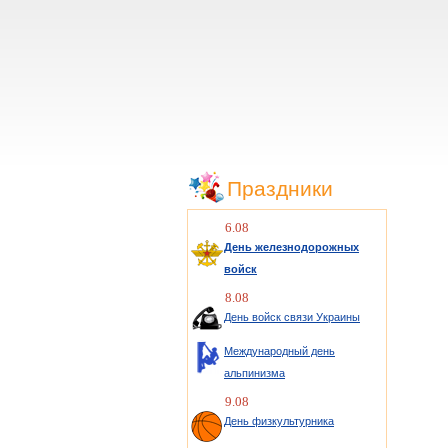
Праздники
6.08
День железнодорожных
войск
8.08
День войск связи Украины
Международный день
альпинизма
9.08
День физкультурника