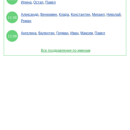
Ирина
,
Остап
,
Павел
Александр
,
Вениамин
,
Клара
,
Константин
,
Михаил
,
Николай
,
11.08
Роман
Ангелина
,
Валентин
,
Герман
,
Иван
,
Максим
,
Павел
12.08
Все поздравления по именам
Раздел "Смс поздравления с Днем влюбленных любимой" © 2013-2022, 2023.
Поздравления, Тосты, Открытки, Сценарии.
Внимание! Авторские материалы! При использовании материалов активная ссылка на
сайт обязательна!
Поздравительным сайтам ЗАПРЕЩЕНО использовать материалы! Моментальная
DMCA жалоба в Google.
pozdravitelru@gmail.com