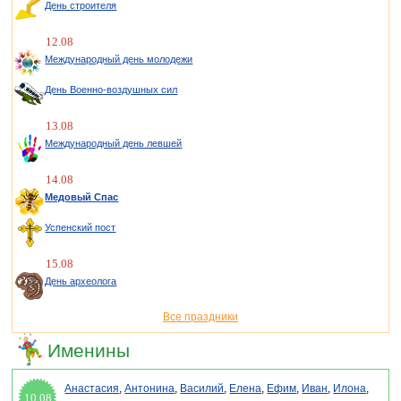
День строителя
12.08
Международный день молодежи
День Военно-воздушных сил
13.08
Международный день левшей
14.08
Медовый Спас
Успенский пост
15.08
День археолога
Все праздники
Именины
Анастасия
,
Антонина
,
Василий
,
Елена
,
Ефим
,
Иван
,
Илона
,
10.08