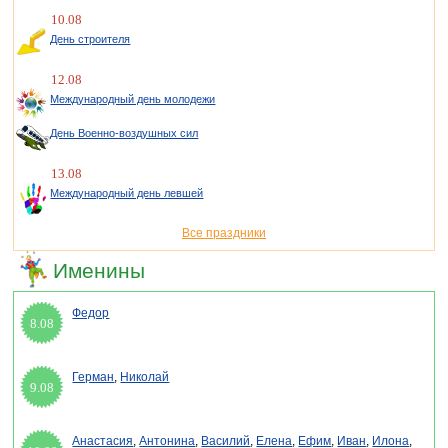
10.08
День строителя
12.08
Международный день молодежи
День Военно-воздушных сил
13.08
Международный день левшей
Все праздники
Именины
Федор
8.08
Герман
,
Николай
9.08
Анастасия
,
Антонина
,
Василий
,
Елена
,
Ефим
,
Иван
,
Илона
,