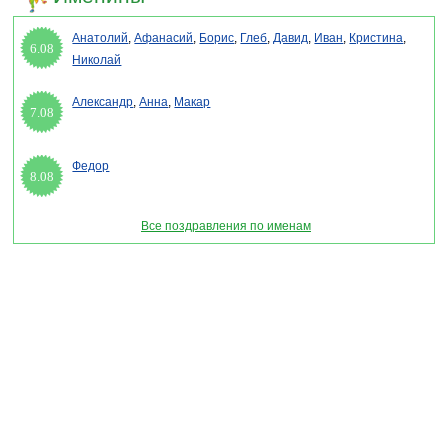
Анатолий
,
Афанасий
,
Борис
,
Глеб
,
Давид
,
Иван
,
Кристина
,
6.08
Николай
Александр
,
Анна
,
Макар
7.08
Федор
8.08
Все поздравления по именам
Раздел "Смс поздравления с днем офицеров-воспитателей 2026" © 2013-2022, 2023.
Поздравления, Тосты, Открытки, Сценарии.
Внимание! Авторские материалы! При использовании материалов активная ссылка на