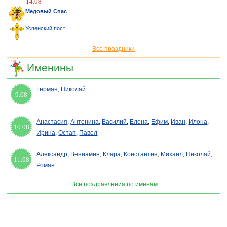
14.08
Медовый Спас
Успенский пост
Все праздники
Именины
Герман
,
Николай
9.08
Анастасия
,
Антонина
,
Василий
,
Елена
,
Ефим
,
Иван
,
Илона
,
10.08
Ирина
,
Остап
,
Павел
Александр
,
Вениамин
,
Клара
,
Константин
,
Михаил
,
Николай
,
11.08
Роман
Все поздравления по именам