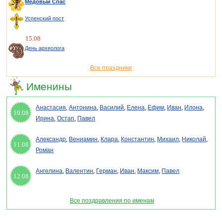
Медовый Спас
Успенский пост
15.08
День археолога
Все праздники
Именины
Анастасия
,
Антонина
,
Василий
,
Елена
,
Ефим
,
Иван
,
Илона
,
10.08
Ирина
,
Остап
,
Павел
Александр
,
Вениамин
,
Клара
,
Константин
,
Михаил
,
Николай
,
11.08
Роман
Ангелина
,
Валентин
,
Герман
,
Иван
,
Максим
,
Павел
12.08
Все поздравления по именам