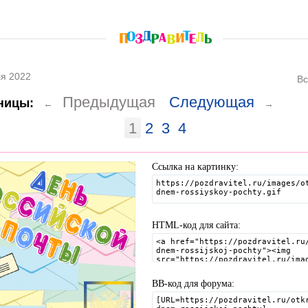
я 2022
Вс
Предыдущая
Следующая
ницы:
←
→
1
2
3
4
Ссылка на картинку:
HTML-код для сайта:
BB-код для форума: