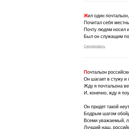
Жил один почтальон
Почитал себя местн
Почту людям носил и
Был он служащим по
Скопировать
Почтальон российск
Он шагает в стужу и 
Жду я почтальона в
И, конечно, жду я поу
Он придет такой неу
Бодрым шагом обойд
Всеми уважаемый, 
Лучший наш, российс