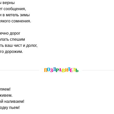
вы верны
ет сообщения,
и в метель зимы
сякого сомнения.
ечно дорог
елать спешим
ть ваш чист и долог,
го дорожим.
ляем!
живем.
ой наливаем!
одку пьем!