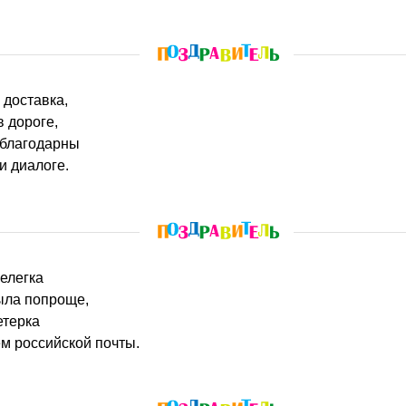
 доставка,
в дороге,
 благодарны
и диалоге.
нелегка
ыла попроще,
етерка
м российской почты.