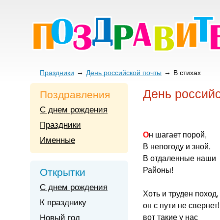
Праздники
День российской почты
В стихах
День российс
Поздравления
С днем рождения
Праздники
Он шагает порой,
Именные
В непогоду и зной,
В отдаленные наши
Районы!
Открытки
С днем рождения
Хоть и труден поход,
К празднику
он с пути не свернет!
Новый год
вот такие у нас