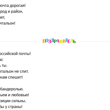
почта дорогая!
ород и район,
ет,
очтальон!
российской почты!
ас
 ты.
чтальон не спит.
анам спешит!
 бандеролью.
ньем и любовью!
зиции сильны,
бы у страны!