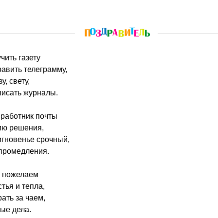
чить газету
равить телеграмму,
у, свету,
писать журналы.
 работник почты
ию решения,
мгновенье срочный,
 промедления.
м пожелаем
тья и тепла,
ать за чаем,
ые дела.