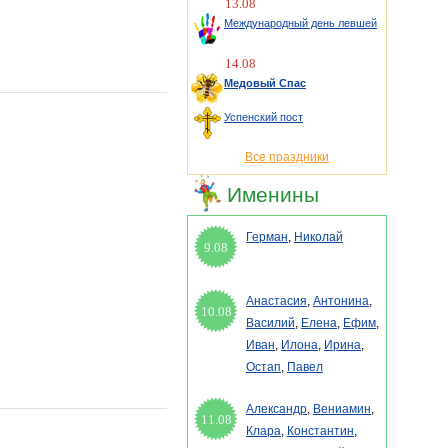
13.08
Международный день левшей
14.08
Медовый Спас
Успенский пост
Все праздники
Именины
Герман
,
Николай
9.08
Анастасия
,
Антонина
,
10.08
Василий
,
Елена
,
Ефим
,
Иван
,
Илона
,
Ирина
,
Остап
,
Павел
Александр
,
Вениамин
,
11.08
Клара
,
Константин
,