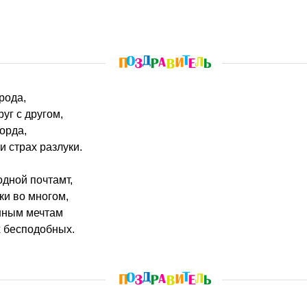
рода,
уг с другом,
орда,
и страх разлуки.
дной почтамт,
и во многом,
ным мечтам
х бесподобных.