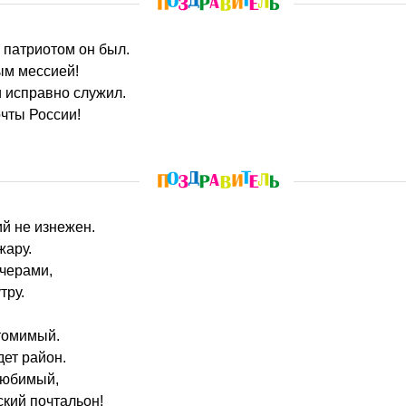
, патриотом он был.
ым мессией!
 исправно служил.
чты России!
ий не изнежен.
жару.
ечерами,
тру.
томимый.
ет район.
любимый,
кий почтальон!