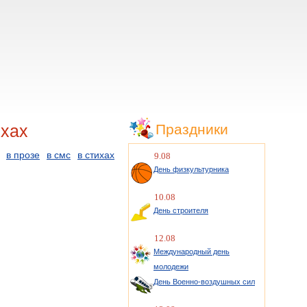
ихах
Праздники
в прозе
в смс
в стихах
9.08
День физкультурника
10.08
День строителя
12.08
Международный день
молодежи
День Военно-воздушных сил