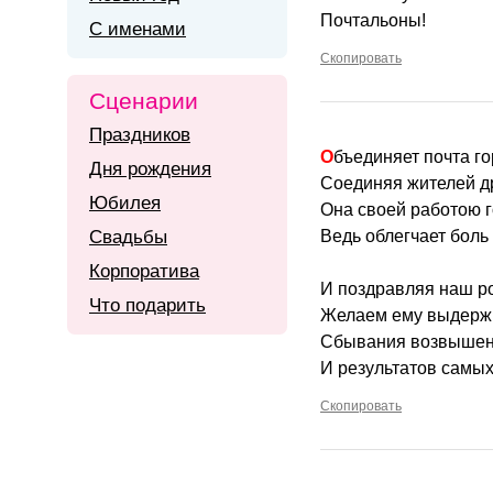
Почтальоны!
С именами
Скопировать
Сценарии
Праздников
Объединяет почта го
Дня рождения
Соединяя жителей др
Юбилея
Она своей работою г
Свадьбы
Ведь облегчает боль 
Корпоратива
И поздравляя наш ро
Что подарить
Желаем ему выдержк
Сбывания возвышен
И результатов самы
Скопировать