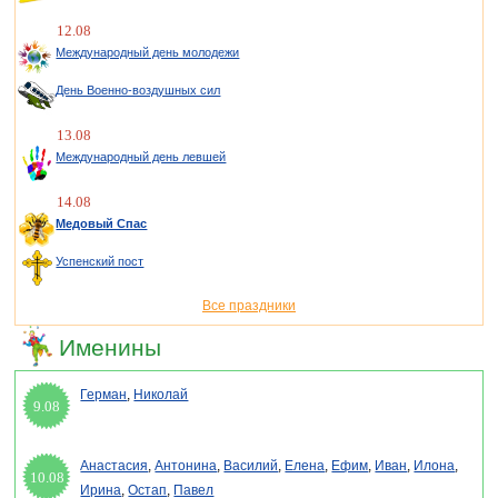
12.08
Международный день молодежи
День Военно-воздушных сил
13.08
Международный день левшей
14.08
Медовый Спас
Успенский пост
Все праздники
Именины
Герман
,
Николай
9.08
Анастасия
,
Антонина
,
Василий
,
Елена
,
Ефим
,
Иван
,
Илона
,
10.08
Ирина
,
Остап
,
Павел