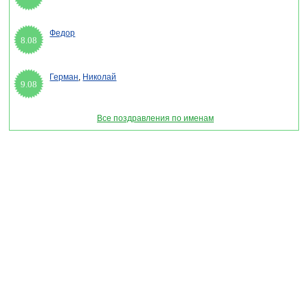
Федор
8.08
Герман
,
Николай
9.08
Все поздравления по именам
Раздел "Смс поздравления милиционерам Украины" © 2013-2022, 2023. Поздравления,
Тосты, Открытки, Сценарии.
Внимание! Авторские материалы! При использовании материалов активная ссылка на
сайт обязательна!
Поздравительным сайтам ЗАПРЕЩЕНО использовать материалы! Моментальная
DMCA жалоба в Google.
pozdravitelru@gmail.com