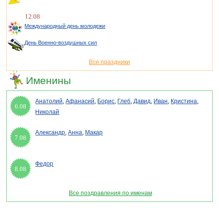
12.08
Международный день молодежи
День Военно-воздушных сил
Все праздники
Именины
Анатолий
,
Афанасий
,
Борис
,
Глеб
,
Давид
,
Иван
,
Кристина
,
6.08
Николай
Александр
,
Анна
,
Макар
7.08
Федор
8.08
Все поздравления по именам