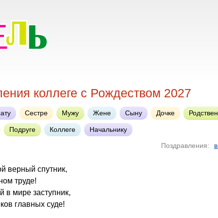
ления коллеге с Рождеством 2027
ату
Сестре
Мужу
Жене
Сыну
Дочке
Родстве
Подруге
Коллеге
Начальнику
Поздравления:
в
ой верный спутник,
ном труде!
 в мире заступник,
ков главных суде!