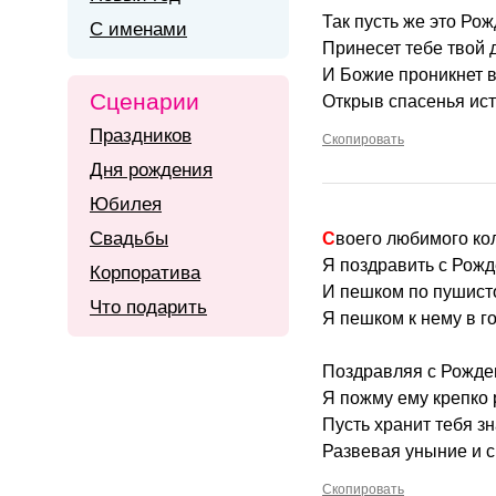
Так пусть же это Ро
С именами
Принесет тебе твой 
И Божие проникнет в
Сценарии
Открыв спасенья ист
Праздников
Скопировать
Дня рождения
Юбилея
Свадьбы
Своего любимого кол
Я поздравить с Рожд
Корпоратива
И пешком по пушисто
Что подарить
Я пешком к нему в г
Поздравляя с Рожде
Я пожму ему крепко 
Пусть хранит тебя зн
Развевая уныние и с
Скопировать