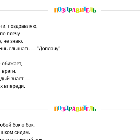
еги, поздравляю,
по плечу,
, не знаю.
ешь слышать — "Доплачу".
 обижает,
 враги.
аждый знает —
ех впереди.
тобой бок о бок,
ышком сидим.
то счастливый рок,