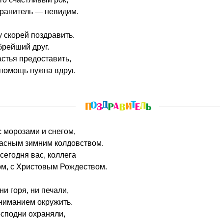
хранитель — невидим.
 скорей поздравить.
брейший друг.
астья предоставить,
 помощь нужна вдруг.
 с морозами и снегом,
асным зимним колдовством.
сегодня вас, коллега
ом, с Христовым Рождеством.
и горя, ни печали,
ниманием окружить.
осподни охраняли,