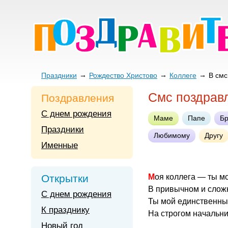
Праздники
Рождество Христово
Коллеге
В смс
Смс поздрав
Поздравления
С днем рождения
Маме
Папе
Бр
Праздники
Любимому
Другу
Именные
Открытки
Моя коллега — ты м
В привычном и слож
С днем рождения
Ты мой единственный
К празднику
На строгом начальни
Новый год