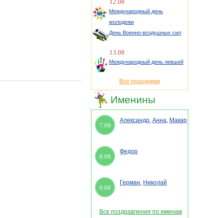
12.08
Международный день
молодежи
День Военно-воздушных сил
13.08
Международный день левшей
Все праздники
Именины
Александр
,
Анна
,
Макар
7.08
Федор
8.08
Герман
,
Николай
9.08
Все поздравления по именам