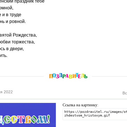
венский праздник тебе
омной,
 и в труде
нь и ровной.
вятой Рождества,
юбви торжества,
сь в двери,
ить.
я 2022
Вс
Ссылка на картинку: