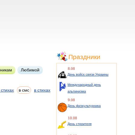
Праздники
8.08
нникам
Любимой
День войск связи Украины
Международный день
 стихах
в смс
в стихах
альпинизма
9.08
День физкультурника
10.08
День строителя