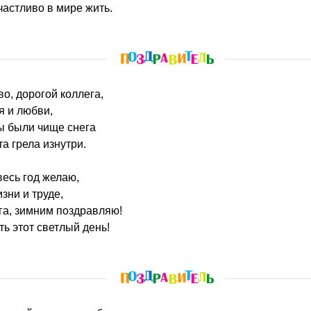
частливо в мире жить.
во, дорогой коллега,
я и любви,
ы были чище снега
а грела изнутри.
есь год желаю,
зни и труде,
га, зимним поздравляю!
ть этот светлый день!