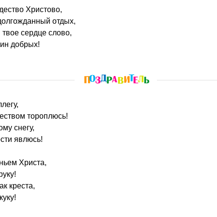
ждество Христово,
долгожданный отдых,
 твое сердце слово,
ин добрых!
легу,
еством тороплюсь!
му снегу,
ости явлюсь!
ньем Христа,
руку!
ак креста,
куку!