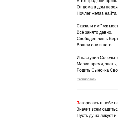
В тот град они пришл
От дома в дом перех
Ночлег желав найти.
Сказали им:" уж мест
Всё занято давно.
Свободен лишь Верт
Вошли они в него.
И наступил Сочельн
Марии время, знать
Родить Сыночка Сво
Скопировать
Загорелась в небе п
Значит всем садитьс
Пусть душа ликует и 