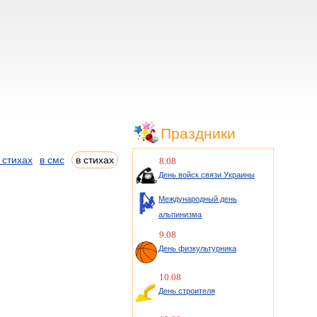
Праздники
 стихах
в смс
в стихах
8.08
День войск связи Украины
Международный день
альпинизма
9.08
День физкультурника
10.08
День строителя