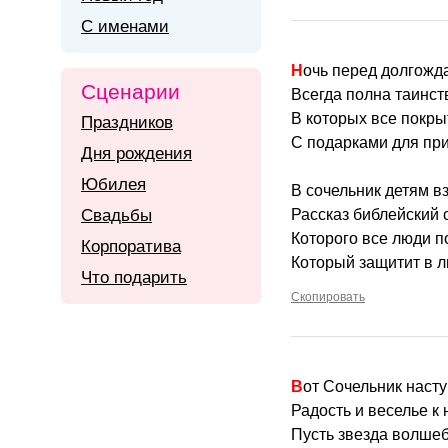
С именами
Ночь перед долгож
Сценарии
Всегда полна таинст
В которых все покр
Праздников
С подарками для при
Дня рождения
Юбилея
В сочельник детям в
Свадьбы
Рассказ библейский 
Которого все люди п
Корпоратива
Который защитит в л
Что подарить
Скопировать
Вот Сочельник нас
Радость и веселье к 
Пусть звезда волшеб