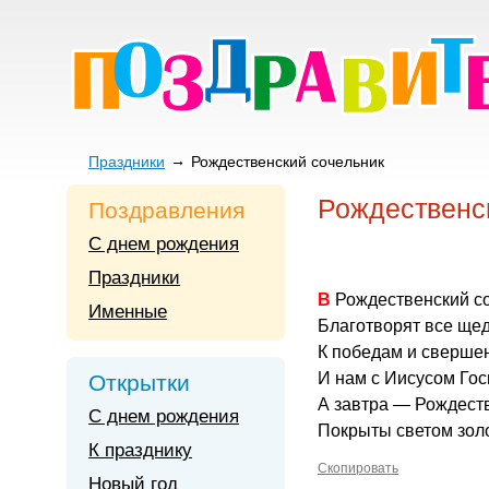
Праздники
Рождественский сочельник
Рождественс
Поздравления
С днем рождения
Праздники
В Рождественский с
Именные
Благотворят все ще
К победам и сверше
И нам с Иисусом Гос
Открытки
А завтра — Рождеств
С днем рождения
Покрыты светом золо
К празднику
Скопировать
Новый год