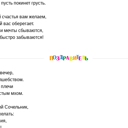
пусть покинет грусть.
й счастья вам желаем,
 вас оберегает.
 и мечты сбываются,
 быстро забываются!
вечер,
олшебством.
 плечи
стым мхом.
ий Сочельник,
елать:
ия,
!