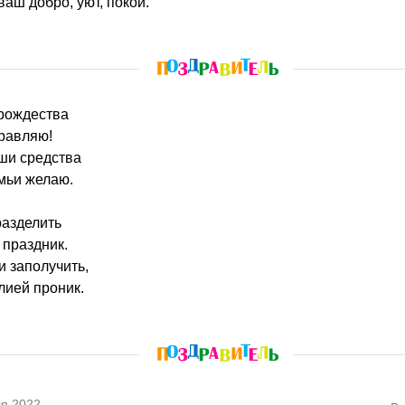
ваш добро, уют, покой.
 рождества
дравляю!
ши средства
мьи желаю.
разделить
 праздник.
 заполучить,
лией проник.
я 2022