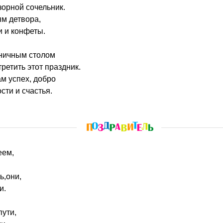
орной сочельник.
м детвора,
и и конфеты.
ничным столом
ретить этот праздник.
ам успех, добро
ти и счастья.
еем,
ь,они,
и.
пути,