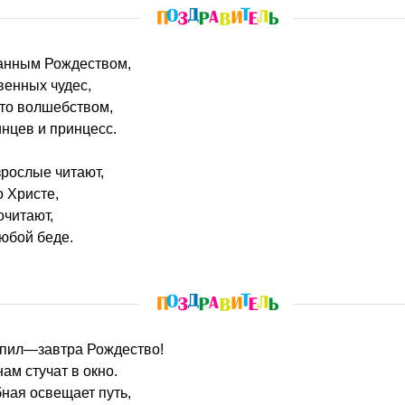
данным Рождеством,
венных чудес,
ыто волшебством,
нцев и принцесс.
зрослые читают,
о Христе,
очитают,
юбой беде.
тупил—завтра Рождество!
нам стучат в окно.
ная освещает путь,