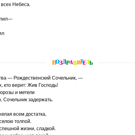
 всех Небеса.
упил—
ил
тва — Рождественский Сочельник, —
, кто верит: Жив Господь!
морозы и метели
, Сочельник задержать.
желая всем достатка,
селою толпой.
спешной жизни, сладкой.