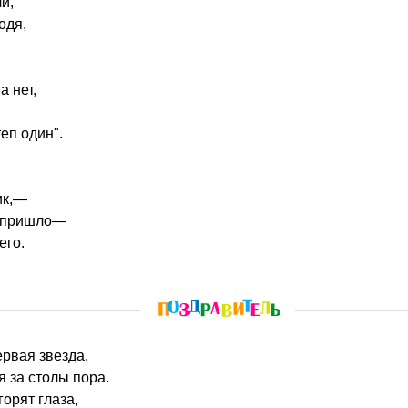
и,
одя,
а нет,
еп один".
ик,—
, пришло—
его.
ервая звезда,
я за столы пора.
горят глаза,