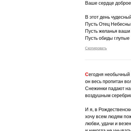
Ваше сердце доброе 
В этот день чудесны
Пусть Отец Небесный
Пусть желанья ваши
Пусть обиды глупые
Скопировать
Сегодня необычный 
он весь пропитан в
Снежинки падают на
воздушным серебри
И я, в Рождественск
хочу всем людям пож
любви, удачи и везен
и никогда не унывать