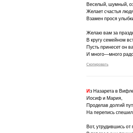
Веселый, шумный, оз
Желает счастья людя
Взамен прося улыбк
Желаю вам за празд
В кругу семейном вст
Пусть принесет он в
И много—много радос
Скопировать
Из Назарета в Вифл
Иосиф и Мария,
Проделав долгий пут
На перепись спешил
Вот, утрудившись от 