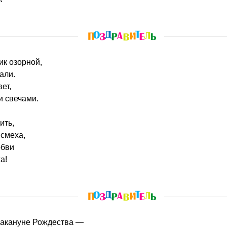
ик озорной,
али.
ет,
и свечами.
ить,
 смеха,
юбви
а!
 накануне Рождества —