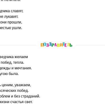
дчика славят,
не лукавят.
 они прошли,
честью ушли.
зведчика желаем
 побед, тепла.
дежды и мечтания.
угою была.
 ценим, уважаем,
сяческих побед.
облем и без страданий.
изни счастья свет.