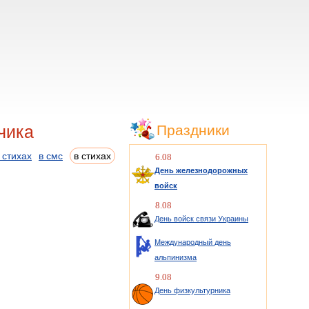
чика
Праздники
 стихах
в смс
в стихах
6.08
День железнодорожных
войск
8.08
День войск связи Украины
Международный день
альпинизма
9.08
День физкультурника