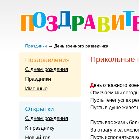
Праздники
День военного разведчика
Прикольные п
Поздравления
С днем рождения
Праздники
День отважного вое
Именные
Отмечаем мы сегодня
Пусть течет успех р
Пусть в душе живет 
Открытки
С днем рождения
Пусть вас жизнь бол
К празднику
За отвагу и за смело
Новый год
Пусть исполняться в