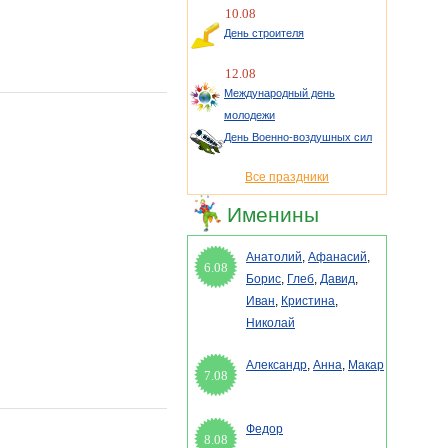
10.08
День строителя
12.08
Международный день
молодежи
День Военно-воздушных сил
Все праздники
Именины
Анатолий
,
Афанасий
,
6.08
Борис
,
Глеб
,
Давид
,
Иван
,
Кристина
,
Николай
Александр
,
Анна
,
Макар
7.08
Федор
8.08