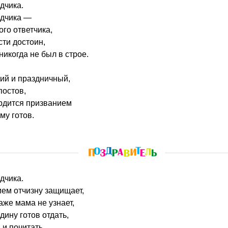
дчика.
едчика —
ого ответчика,
сти достоин,
 никогда не был в строе.
гий и праздничный,
постов,
ордится призванием
му готов.
дчика.
тием отчизну защищает,
даже мама не узнает,
одину готов отдать,
и почитать.