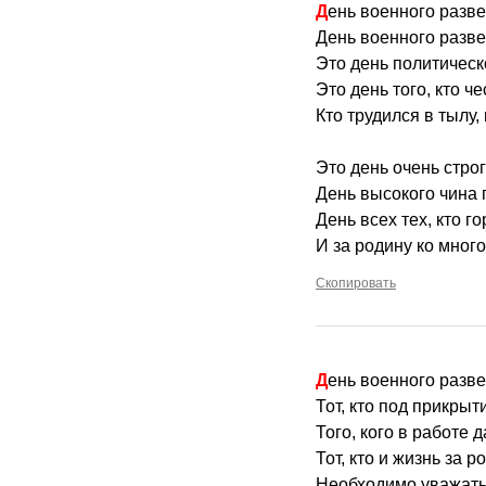
День военного разве
День военного разв
Это день политическ
Это день того, кто че
Кто трудился в тылу,
Это день очень стро
День высокого чина 
День всех тех, кто г
И за родину ко много
Скопировать
День военного разве
Тот, кто под прикры
Того, кого в работе 
Тот, кто и жизнь за р
Необходимо уважать 