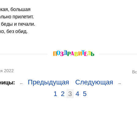
ркая, большая
льно прилетит.
 беды и печали.
о, без обид.
я 2022
Вс
Предыдущая
Следующая
ницы:
←
→
1
2
3
4
5