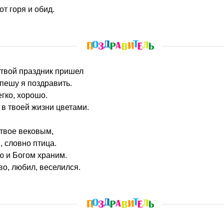
от горя и обид.
 твой праздник пришел
спешу я поздравить.
егко, хорошо.
 в твоей жизни цветами.
твое вековым,
, словно птица.
ю и Богом храним.
во, любил, веселился.