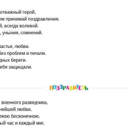
 отважный герой,
ем принимай поздравления.
, всегда волевой.
, уныния, сомнений.
астья, любви.
без проблем и печали.
дных береги.
тебя защищали.
 военного разведчика,
нейшей любви.
екою бесконечною.
ый час и каждый миг.