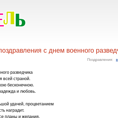
оздравления с днем военного развед
Поздравления:
в
нного разведчика
 всей страной.
екою бесконечною.
надежда и любовь.
ьшой удачей, процветанием
сть наградит.
се планы и желания.