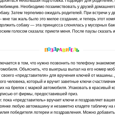
любимцев. Необходимо позаимствовать у друзей домашнег
собаку. Затем терпеливо ожидать родителей. При встречи у 
 мне так жаль было это милое создание, и теперь этот хомя
должить собаку — эта принцесса слонялась у мусорных бако
еским голосом сказала: приюти меня. После паузы сказать и
омобиля. Объяснить, что выигрыш выпал на его номер моб
 своего «представителя» для вручения ключей от машины. 
ого человека, который и вручит заветные ключи счастливчи
их на брелок с маркой автомобиля. Упаковать в красивый к
дписью от фирмы, предоставившей приз.
: пока «представитель» вручает ключи и поздравляет вашег
оянке любую автомашину и незаметно кладете табличку на к
илия победителя лотереи и поздравления. Можно добавить