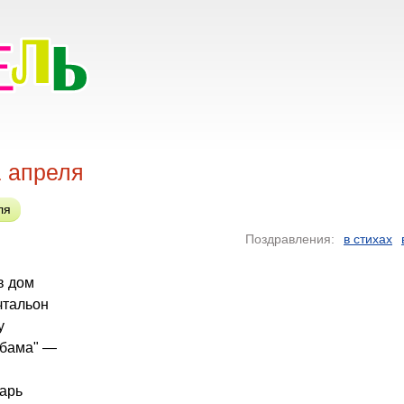
1 апреля
ля
Поздравления:
в стихах
 в дом
чтальон
у
Обама" —
дарь