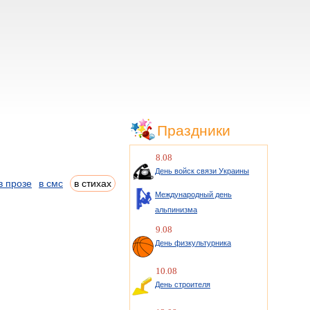
Праздники
8.08
День войск связи Украины
в прозе
в смс
в стихах
Международный день
альпинизма
9.08
День физкультурника
10.08
День строителя