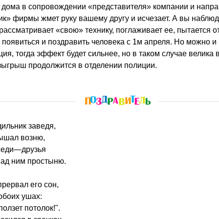
 дома в сопровождении «представителя» компании и напра
ик» фирмы жмет руку вашему другу и исчезает. А вы наблюд
рассматривает «свою» технику, поглаживает ее, пытается от
 появиться и поздравить человека с 1м апреля. Но можно и
ия, тогда эффект будет сильнее, но в таком случае велика 
зыгрыш продолжится в отделении полиции.
дильник заведя,
ышал возню,
оседи—друзья
 над ним простыню.
прервал его сон,
обоих ушах:
олзет потолок!".