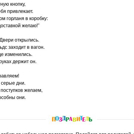
ную кнопку,
бя привлекает.
м горланя в коробку:
доставкой желаю!"
Двери открылись.
дс заходит в вагон.
це изменились.
руках держит он.
равляем!
 серые дни.
поступков желаем,
особны они.