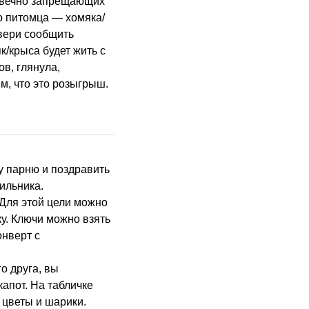
о питомца — хомяка/
двери сообщить
к/крыса будет жить с
в, глянула,
м, что это розыгрыш.
ильника.
Для этой цели можно
ку. Ключи можно взять
онверт с
о друга, вы
апот. На табличке
 цветы и шарики.