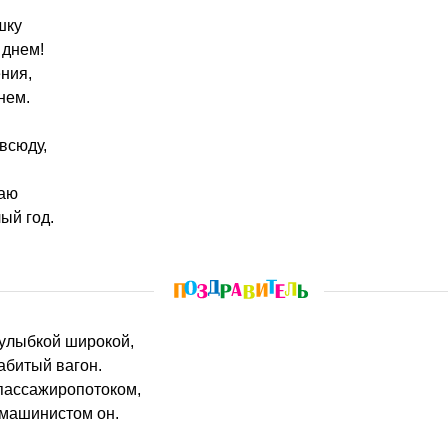
шку
 днем!
ния,
нем.
всюду,
аю
ый год.
с улыбкой широкой,
абитый вагон.
 пассажиропотоком,
 машинистом он.