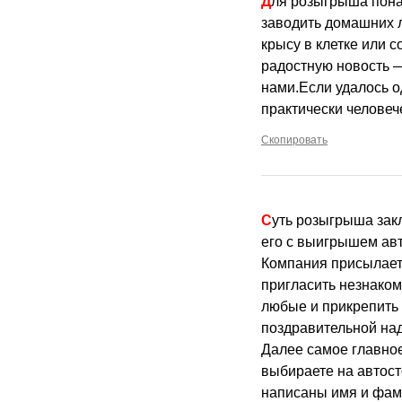
Для розыгрыша понадобиться небольшая подготовка. Подойдет для родителей, вечно запрещающих
заводить домашних 
крысу в клетке или 
радостную новость —
нами.Если удалось о
практически человеч
Скопировать
Суть розыгрыша заключается в том, что нужно позвонить по телефону знакомому парню и поздравить
его с выигрышем авт
Компания присылает
пригласить незнаком
любые и прикрепить 
поздравительной на
Далее самое главное
выбираете на автост
написаны имя и фам