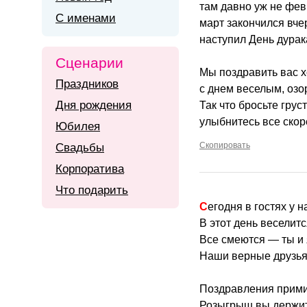
там давно уж не фев
С именами
март закончился вч
наступил День дурак
Сценарии
Мы поздравить вас 
Праздников
с днем веселым, озо
Дня рождения
Так что бросьте грус
улыбнитесь все скор
Юбилея
Скопировать
Свадьбы
Корпоратива
Что подарить
Сегодня в гостях у н
В этот день веселитс
Все смеются — ты и 
Наши верные друзья
Поздравления прими
Розыгрыш вы держит