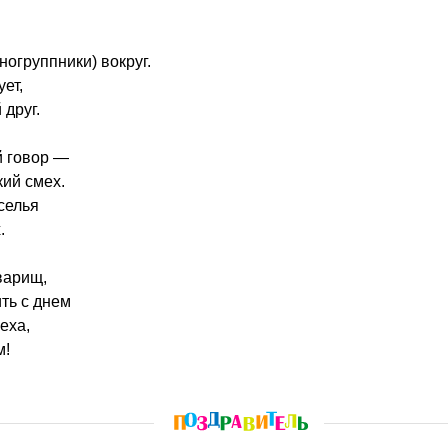
ногруппники) вокруг.
ует,
друг.
й говор —
кий смех.
селья
.
варищ,
ть с днем
еха,
м!