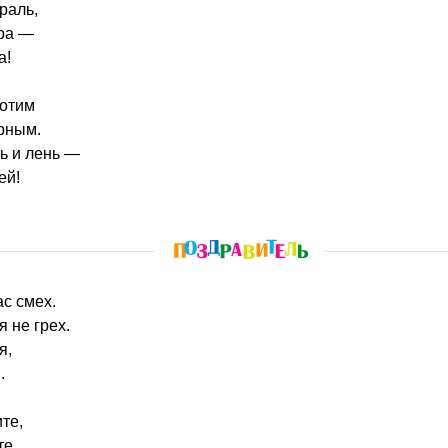
раль,
ера —
а!
хотим
рным.
ть и лень —
ей!
ас смех.
я не грех.
я,
.
те,
е.