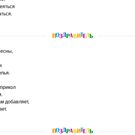
еяться
аться.
весны,
я
лья.
 прикол
.
ам добавляет,
ет.