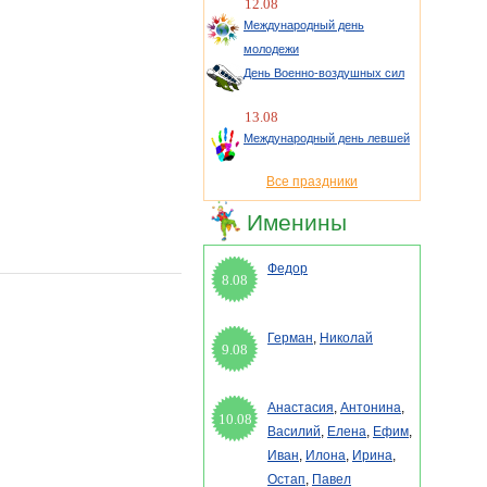
12.08
Международный день
молодежи
День Военно-воздушных сил
13.08
Международный день левшей
Все праздники
Именины
Федор
8.08
Герман
,
Николай
9.08
Анастасия
,
Антонина
,
10.08
Василий
,
Елена
,
Ефим
,
Иван
,
Илона
,
Ирина
,
Остап
,
Павел