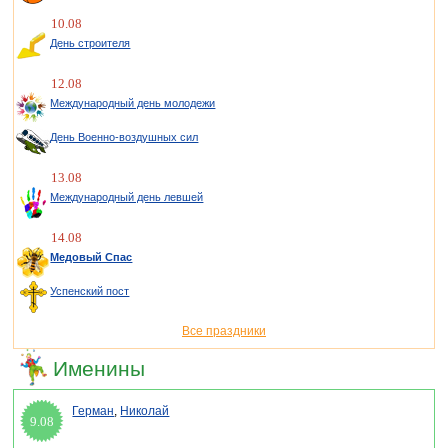
10.08
День строителя
12.08
Международный день молодежи
День Военно-воздушных сил
13.08
Международный день левшей
14.08
Медовый Спас
Успенский пост
Все праздники
Именины
Герман
,
Николай
9.08