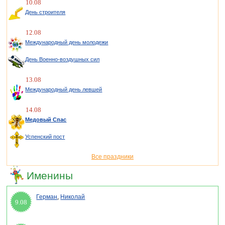
10.08
День строителя
12.08
Международный день молодежи
День Военно-воздушных сил
13.08
Международный день левшей
14.08
Медовый Спас
Успенский пост
Все праздники
Именины
Герман
,
Николай
9.08