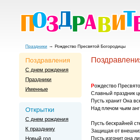
Праздники
Рождество Пресвятой Богородицы
Поздравлени
Поздравления
С днем рождения
Праздники
Рождество Пресвят
Именные
Славный праздник ц
Пусть хранит Она все
Над плечом чьим анг
Открытки
С днем рождения
Пусть бескрайней ст
К празднику
Защищая от внешних
Новый год
Пусть изгонит она л