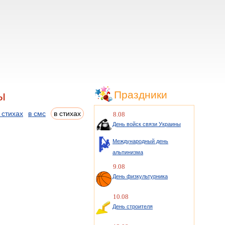
ы
Праздники
 стихах
в смс
в стихах
8.08
День войск связи Украины
Международный день
альпинизма
9.08
День физкультурника
10.08
День строителя