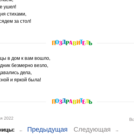
е ушел!
ня стихами,
сядем за стол!
цы в дом к вам вошло,
здник безмерно везло,
авались дела,
ной и яркой была!
я 2022
Вс
Предыдущая
Следующая
ницы:
←
→