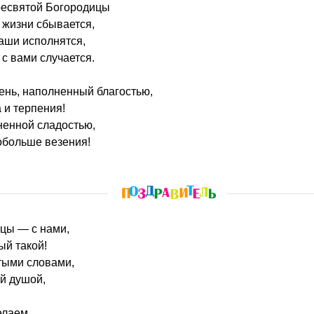
пресвятой Богородицы
 жизни сбывается,
аши исполнятся,
 с вами случается.
день, наполненный благостью,
 и терпения!
ненной сладостью,
обольше везения!
ицы — с нами,
ый такой!
тыми словами,
й душой,
елаем,