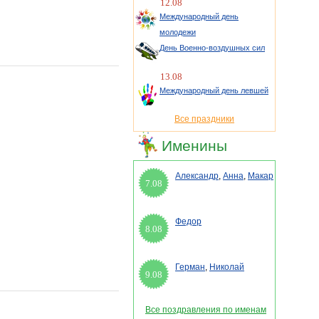
12.08
Международный день
молодежи
День Военно-воздушных сил
13.08
Международный день левшей
Все праздники
Именины
Александр
,
Анна
,
Макар
7.08
Федор
8.08
Герман
,
Николай
9.08
Все поздравления по именам