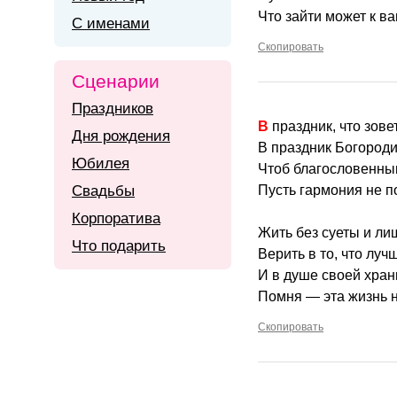
Что зайти может к ва
С именами
Скопировать
Сценарии
Праздников
В праздник, что зов
Дня рождения
В праздник Богород
Юбилея
Чтоб благословенн
Свадьбы
Пусть гармония не п
Корпоратива
Жить без суеты и ли
Что подарить
Верить в то, что луч
И в душе своей хран
Помня — эта жизнь н
Скопировать