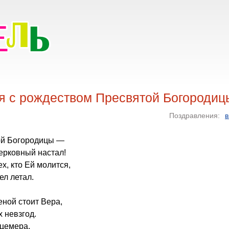
я с рождеством Пресвятой Богородиц
Поздравления:
в
ой Богородицы —
ерковный настал!
х, кто Ей молится,
ел летал.
еной стоит Вера,
 невзгод.
ицемера,