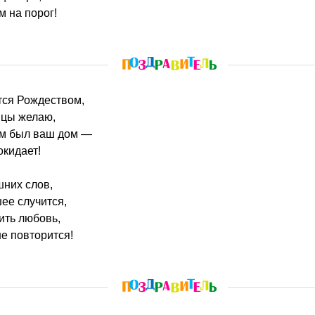
м на порог!
ется Рождеством,
ицы желаю,
ым был ваш дом —
окидает!
шних слов,
шее случится,
ить любовь,
е повторится!