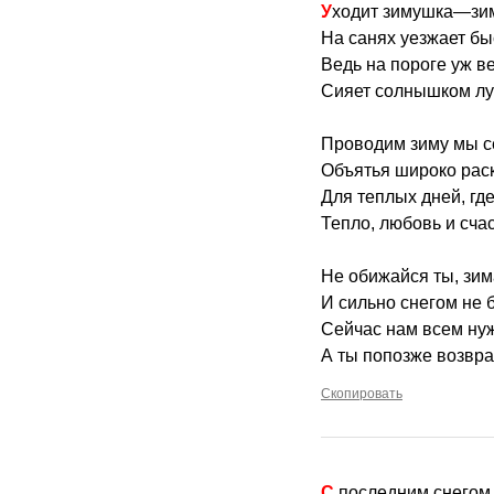
Уходит зимушка—зи
На санях уезжает бы
Ведь на пороге уж в
Сияет солнышком лу
Проводим зиму мы с
Объятья широко рас
Для теплых дней, где
Тепло, любовь и сча
Не обижайся ты, зим
И сильно снегом не 
Сейчас нам всем нуж
А ты попозже возвр
Скопировать
С последним снегом