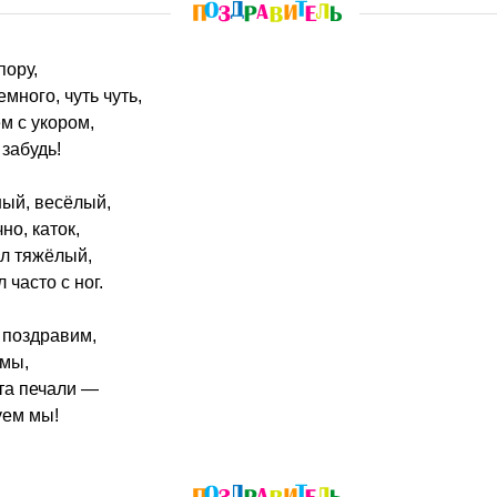
пору,
много, чуть чуть,
м с укором,
 забудь!
ный, весёлый,
но, каток,
ил тяжёлый,
 часто с ног.
а поздравим,
имы,
ста печали —
уем мы!