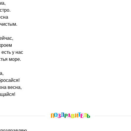
ма,
стро.
есна
чистым.
ейчас,
кроем
 есть у нас
стья море.
а,
бросайся!
на весна,
ащайся!
 поздравляю,