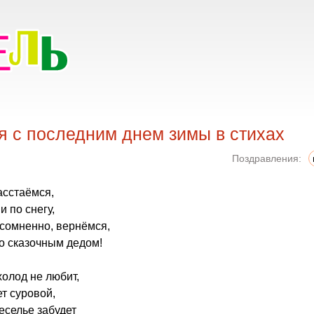
я с последним днем зимы в стихах
Поздравления:
асстаёмся,
и по снегу,
есомненно, вернёмся,
со сказочным дедом!
холод не любит,
ет суровой,
еселье забудет