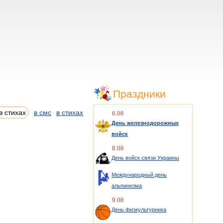
Праздники
в стихах
в смс
в стихах
6.08
День железнодорожных
войск
8.08
День войск связи Украины
Международный день
альпинизма
9.08
День физкультурника