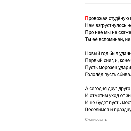
Провожая студёную 
Нам взгрустнулось не
Про неё мы не скаже
Ты её вспоминай, не
Новый год был удач
Первый снег, и, конеч
Пусть морозец удар
Гололёд пусть сбивал
А сегодня друг друг
И отметим уход от з
И не будет пусть ме
Веселимся и праздн
Скопировать