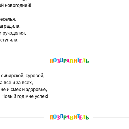
ой новогодней!
еселья,
аградила,
и рукоделия,
уступила.
 сибирской, суровой,
а всё и за всех,
не и смех и здоровье,
 Новый год мне успех!