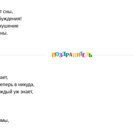
т сны,
буждения!
вкушение
сны.
ает,
еперь в никуда,
аждый уж знает,
имы,