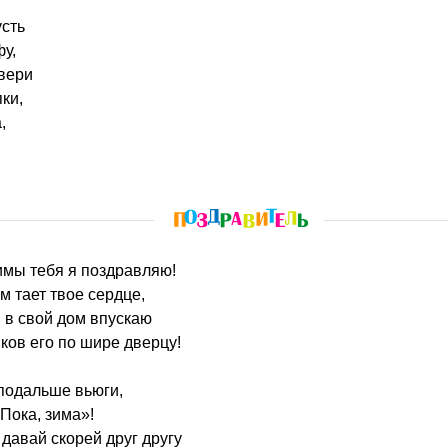
сть
фу,
вери
ки,
,
имы тебя я поздравляю!
м тает твое сердце,
я в свой дом впускаю
иков его по шире дверцу!
 подальше вьюги,
Пока, зима»!
 давай скорей друг другу