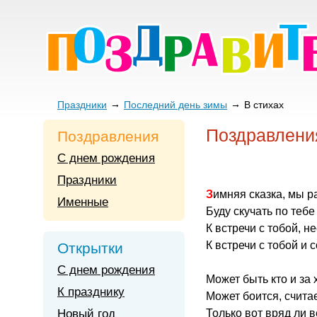
Праздники
Последний день зимы
В стихах
Поздравлени
Поздравления
С днем рождения
Праздники
Зимняя сказка, мы р
Именные
Буду скучать по тебе 
К встречи с тобой, н
К встречи с тобой и 
Открытки
С днем рождения
Может быть кто и за 
К празднику
Может боится, счита
Новый год
Только вот вряд ли в