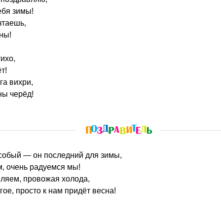
ебя зимы!
чтаешь,
ны!
ихо,
т!
га вихри,
ны черёд!
особый — он последний для зимы,
, очень радуемся мы!
вляем, провожая холода,
гое, просто к нам придёт весна!