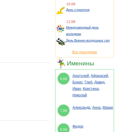
10.08
День строителя
12.08
Международный день
молодежи
День Военно-воздушных сил
Все праздники
Именины
Анатолий
,
Афанасий
,
6.08
Борис
,
Глеб
,
Давид
,
Иван
,
Кристина
,
Николай
Александр
,
Анна
,
Макар
7.08
Федор
8.08