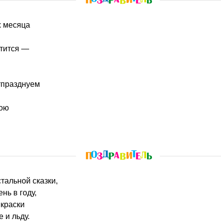
х месяца
етится —
тпразднуем
зою
стальной сказки,
нь в году,
 краски
 и льду.