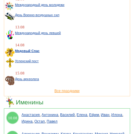
Международный день молодежи
День Военно-воздушных сил
13.08
Международный день левшей
14.08
Медовый Спас
Успенский пост
15.08
День археолога
Все праздники
Именины
Анастасия
,
Антонина
,
Василий
,
Елена
,
Ефим
,
Иван
,
Илона
,
10.08
Ирина
,
Остап
,
Павел