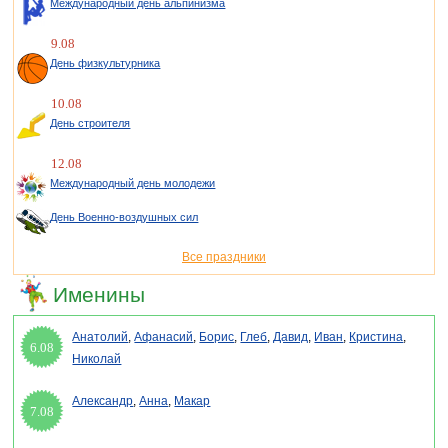
Международный день альпинизма
9.08
День физкультурника
10.08
День строителя
12.08
Международный день молодежи
День Военно-воздушных сил
Все праздники
Именины
Анатолий
,
Афанасий
,
Борис
,
Глеб
,
Давид
,
Иван
,
Кристина
,
6.08
Николай
Александр
,
Анна
,
Макар
7.08