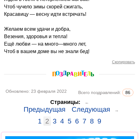
Чтоб чучело зимы скорей сжигать,
Красавицу — весну идти встречать!
Желаем всем удачи и добра,
Везения, здоровья и тепла!
Ещё любви — на много—много лет,
Чтоб в вашем доме вы не знали бед!
Скопировать
Обновлено:
23 февраля 2022
Всего поздравлений:
86
Страницы:
←
Предыдущая
Следующая
→
1
2
3
4
5
6
7
8
9