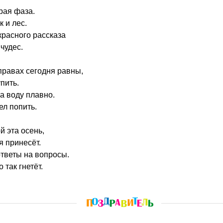
орая фаза.
 и лес.
красного рассказа
чудес.
 правах сегодня равны,
упить.
на воду плавно.
ел попить.
й эта осень,
я принесёт.
ответы на вопросы.
о так гнетёт.