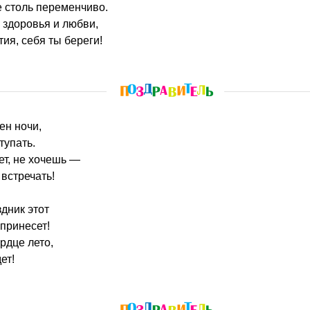
 столь переменчиво.
 здоровья и любви,
ия, себя ты береги!
ен ночи,
тупать.
ет, не хочешь —
встречать!
дник этот
принесет!
рдце лето,
ет!