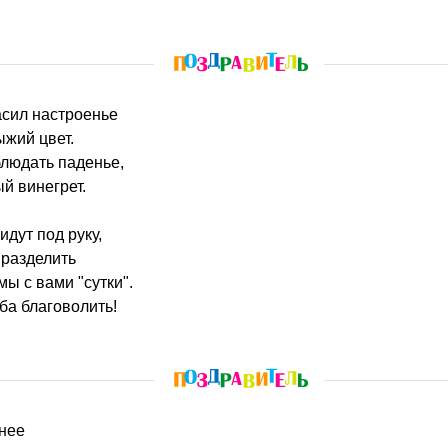
асил настроенье
жий цвет.
блюдать паденье,
й винегрет.
идут под руку,
 разделить
мы с вами "сутки".
ба благоволить!
ннее