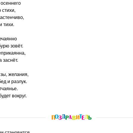
 осеннего
 стихи,
застенчиво,
и тихи.
ечаянно
урю зовёт.
еприкаянна,
 заснёт.
зы, желания,
ед и разлук.
тчаянье.
удет вокруг.
чи становится,