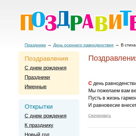
Праздники
День осеннего равноденствия
В стиха
Поздравления
Поздравления
С днем рождения
Праздники
С день равноденств
Именные
Мы пожелаем вам ве
Пусть в жизнь гармо
И равновесие внесет
Открытки
С днем рождения
Скопировать
К празднику
Новый год