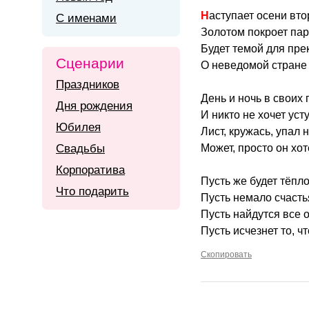
Наступает осени вт
С именами
Золотом покроет парк
Будет темой для пре
Сценарии
О неведомой стране 
Праздников
День и ночь в своих
Дня рождения
И никто не хочет уст
Юбилея
Лист, кружась, упал 
Свадьбы
Может, просто он хот
Корпоратива
Пусть же будет тёпло
Что подарить
Пусть немало счасть
Пусть найдутся все 
Пусть исчезнет то, чт
Скопировать