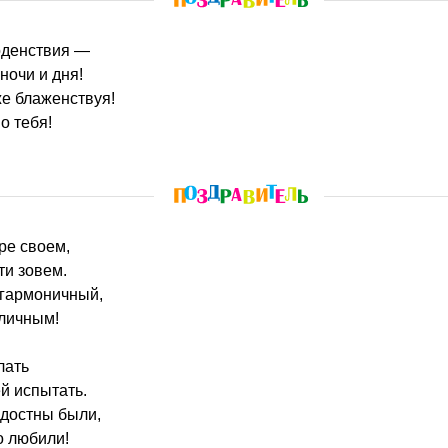
ноденствия —
ночи и дня!
же блаженствуя!
о тебя!
аре своем,
ти зовем.
 гармоничный,
тличным!
лать
й испытать.
адостны были,
о любили!