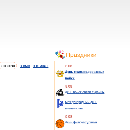
Праздники
в стихах
в смс
в стихах
6.08
День железнодорожных
войск
8.08
День войск связи Украины
Международный день
альпинизма
9.08
День физкультурника