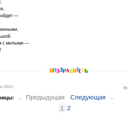
.
я,
пойдет —
линными,
ьшой.
ом с милыми —
!
я 2022
Вс
Предыдущая
Следующая
ницы:
←
→
1
2