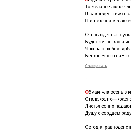
То желанье любое ис
В равноденствия пр
Настроенья желаю в
Осень ждет вас пуск
Будет жизнь ваша ин
Я желаю любви, доб
Бесконечного вам те
Скопировать
Обмакнула осень в к
Стала желто—красно
Листья сонно падают
Душу с сердцем раду
Сегодня равноденств