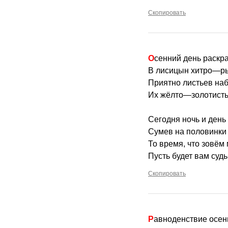
Скопировать
Осенний день раскр
В лисицын хитро—ры
Приятно листьев на
Их жёлто—золотисты
Сегодня ночь и день 
Сумев на половинки
То время, что зовём 
Пусть будет вам судь
Скопировать
Равноденствие осе