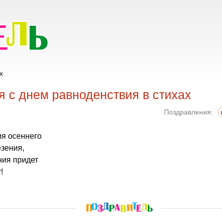
х
 с днем равноденствия в стихах
Поздравления:
ия осеннего
зения,
ния придет
!