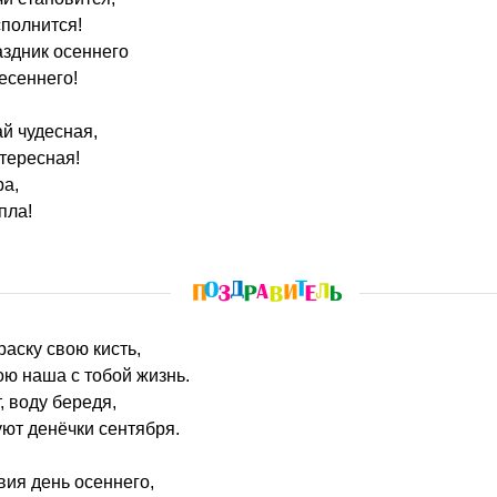
полнится!
аздник осеннего
есеннего!
ай чудесная,
тересная!
ра,
пла!
раску свою кисть,
ю наша с тобой жизнь.
, воду бередя,
ют денёчки сентября.
ия день осеннего,