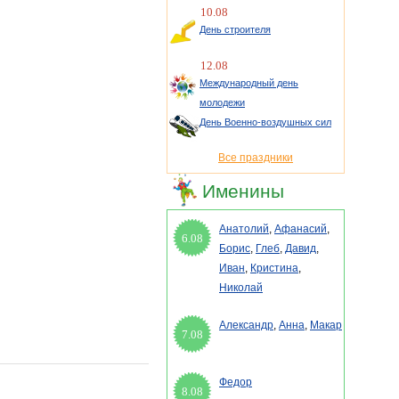
10.08
День строителя
12.08
Международный день
молодежи
День Военно-воздушных сил
Все праздники
Именины
Анатолий
,
Афанасий
,
6.08
Борис
,
Глеб
,
Давид
,
Иван
,
Кристина
,
Николай
Александр
,
Анна
,
Макар
7.08
Федор
8.08