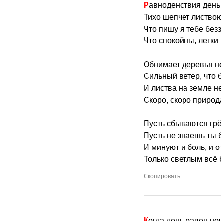
Равноденствия день
Тихо шепчет листвою
Что пишу я тебе без
Что спокойны, легки 
Обнимает деревья н
Сильный ветер, что б
И листва на земле н
Скоро, скоро природа
Пусть сбываются грё
Пусть не знаешь ты б
И минуют и боль, и о
Только светлым всё б
Скопировать
Когда день равен но