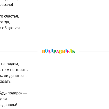
овезло!
о счастья,
сегда,
ю общаться
!
й не рядом,
 ним не терять,
вами делиться,
азать,
удь подарок —
даря.
оздравим!