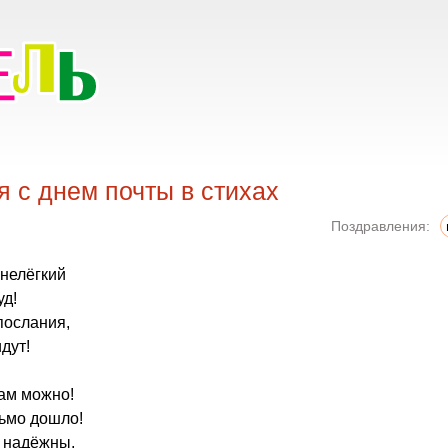
 с днем почты в стихах
Поздравления:
 нелёгкий
уд!
послания,
дут!
ам можно!
ьмо дошло!
а надёжны,