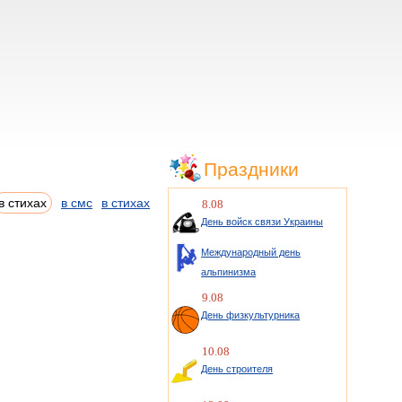
Праздники
в стихах
в смс
в стихах
8.08
День войск связи Украины
Международный день
альпинизма
9.08
День физкультурника
10.08
День строителя