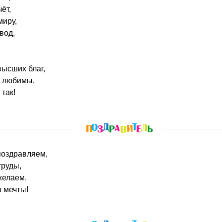
ёт,
миру,
вод,
высших благ,
е любимы,
так!
поздравляем,
труды,
желаем,
 мечты!