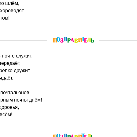
что шлём,
хороводят,
том!
о почте служит,
передаёт,
репко дружит
ыдаёт.
 почтальонов
ирным почты днём!
доровья,
 всём!