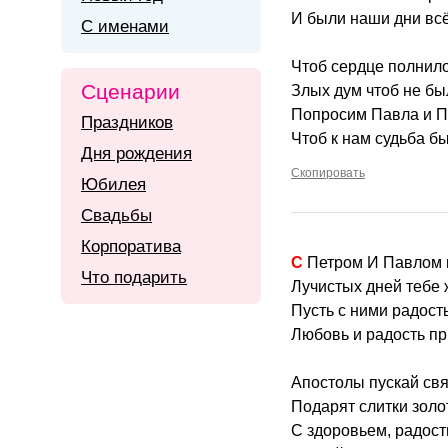
И были наши дни вс
С именами
Чтоб сердце полнил
Сценарии
Злых дум чтоб не бы
Попросим Павла и П
Праздников
Чтоб к нам судьба б
Дня рождения
Скопировать
Юбилея
Свадьбы
Корпоратива
С Петром И Павлом
Что подарить
Лучистых дней тебе 
Пусть с ними радость
Любовь и радость пр
Апостолы пускай св
Подарят слитки зол
С здоровьем, радост