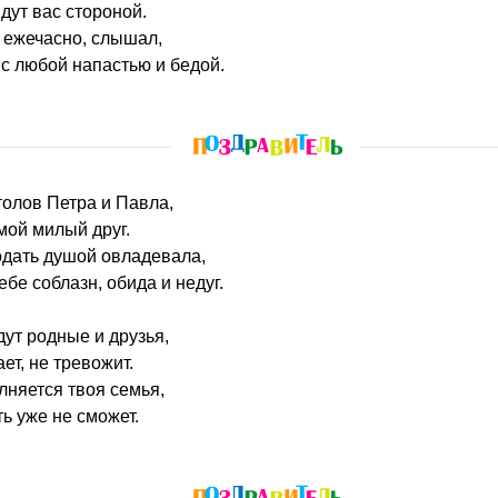
дут вас стороной.
 ежечасно, слышал,
с любой напастью и бедой.
толов Петра и Павла,
мой милый друг.
одать душой овладевала,
ебе соблазн, обида и недуг.
дут родные и друзья,
ает, не тревожит.
няется твоя семья,
ь уже не сможет.