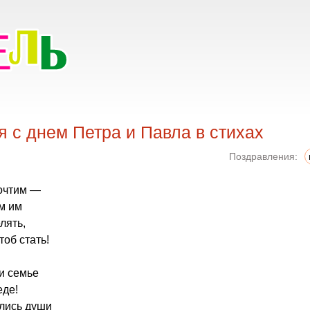
 с днем Петра и Павла в стихах
Поздравления:
почтим —
м им
лять,
об стать!
и семье
еде!
ялись души