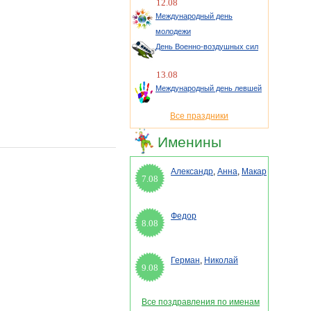
12.08
Международный день
молодежи
День Военно-воздушных сил
13.08
Международный день левшей
Все праздники
Именины
Александр
,
Анна
,
Макар
7.08
Федор
8.08
Герман
,
Николай
9.08
Все поздравления по именам