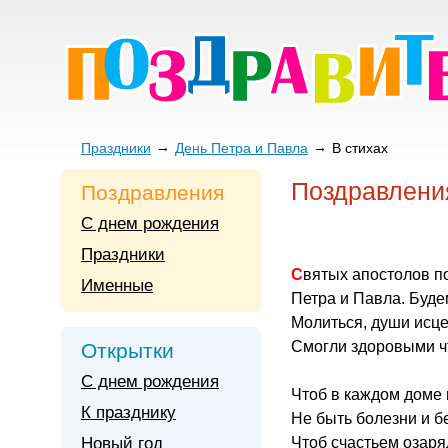
Праздники
День Петра и Павла
В стихах
Поздравления
Поздравления
С днем рождения
Праздники
Святых апостолов 
Именные
Петра и Павла. Буде
Молиться, души исце
Смогли здоровыми чт
Открытки
С днем рождения
Чтоб в каждом доме 
К празднику
Не быть болезни и б
Новый год
Чтоб счастьем озар