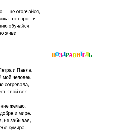
то — не огорчайся,
чика того прости.
ию обучайся,
но живи.
 Петра и Павла,
 мой человек.
ло согревала,
ть свой век.
енне желаю,
 добре и мире.
е, не забывая,
ебе кумира.