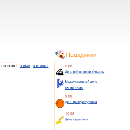
Праздники
в стихах
в смс
в стихах
8.08
День войск связи Украины
Международный день
альпинизма
9.08
День физкультурника
10.08
День строителя