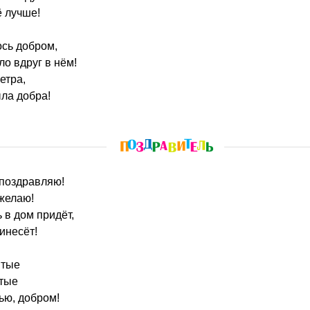
ё лучше!
ось добром,
ло вдруг в нём!
етра,
ыла добра!
 поздравляю!
желаю!
 в дом придёт,
инесёт!
ятые
отые
ью, добром!