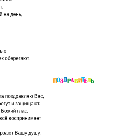
т,
й на день,
.
ные
к оберегают.
ла поздравляю Вас,
регут и защищают.
 Божий глас,
всё воспринимает.
ерзают Вашу душу,