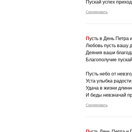
Пускай успех приход
Скопировать
Пусть в День Петра
Любовь пусть вашу д
Деяния ваши благода
Благополучие пускай
Пусть небо от невзг
Уста улыбка радости
Удача в жизни длинн
И беды невзначай п
Скопировать
Пусть День Петра и