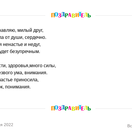
дравляю, милый друг,
а от души, сердечно.
я ненастье и недуг,
удет безупречным.
ти, здоровья,много силы,
звого ума, внимания.
астье приносила,
к, понимания.
я 2022
Вс