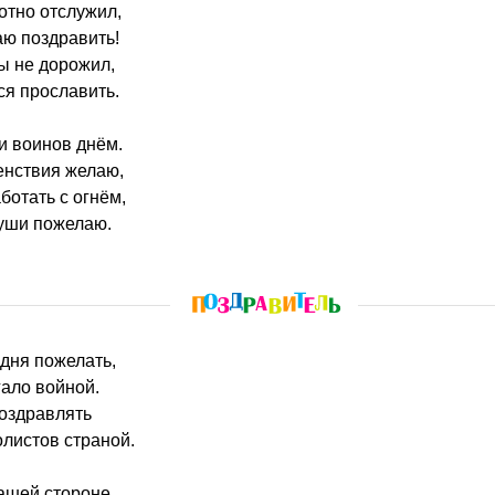
отно отслужил,
аю поздравить!
ы не дорожил,
ся прославить.
и воинов днём.
енствия желаю,
ботать с огнём,
души пожелаю.
одня пожелать,
гало войной.
поздравлять
истов страной.
ашей стороне,