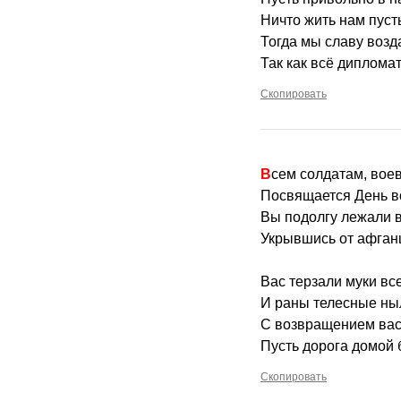
Ничто жить нам пуст
Тогда мы славу возд
Так как всё диплома
Скопировать
Всем солдатам, во
Посвящается День 
Вы подолгу лежали 
Укрывшись от афга
Вас терзали муки в
И раны телесные ныл
С возвращением вас
Пусть дорога домой б
Скопировать