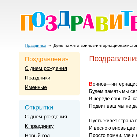
Праздники
День памяти воинов-интернационалисто
Поздравлени
Поздравления
С днем рождения
Праздники
Воинов—интернаци
Именные
Будем память мы сег
В череде событий, к
Подвиг ваш мы не д
Открытки
С днем рождения
Пусть живёт страна
К празднику
И весною вновь цвет
Новый год
Просто помни, где и 