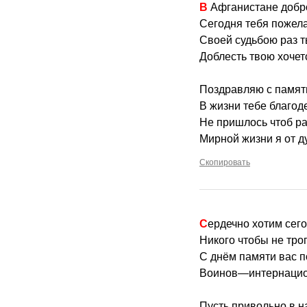
В Афганистане добр
Сегодня тебя пожел
Своей судьбою раз т
Доблесть твою хочет
Поздравляю с памят
В жизни тебе благод
Не пришлось чтоб ра
Мирной жизни я от 
Скопировать
Сердечно хотим сег
Никого чтобы не тро
С днём памяти вас 
Воинов—интернациол
Пусть привольно в н