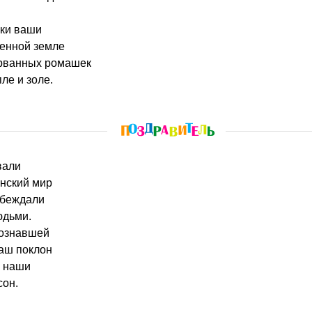
мки ваши
ленной земле
орванных ромашек
ле и золе.
вали
анский мир
обеждали
юдьми.
познавшей
аш поклон
е наши
сон.