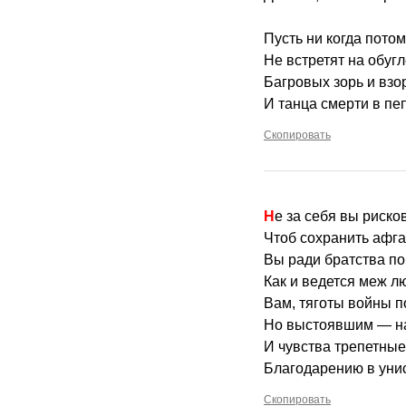
Пусть ни когда пото
Не встретят на обуг
Багровых зорь и вз
И танца смерти в пеп
Скопировать
Не за себя вы риско
Чтоб сохранить афг
Вы ради братства п
Как и ведется меж л
Вам, тяготы войны 
Но выстоявшим — н
И чувства трепетны
Благодарению в уни
Скопировать