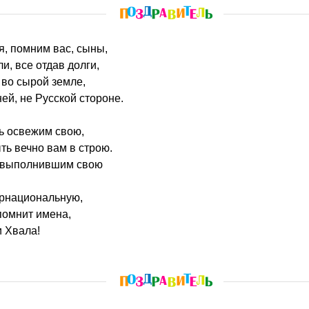
я, помним вас, сыны,
и, все отдав долги,
 во сырой земле,
ней, не Русской стороне.
ь освежим свою,
ть вечно вам в строю.
л, выполнившим свою
ернациональную,
помнит имена,
и Хвала!