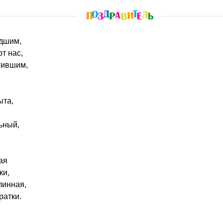
едшим,
от нас,
тившим,
ыта,
ьный,
ая
ки,
линная,
ратки.