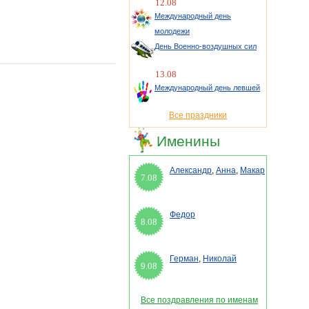
12.08
Международный день
молодежи
День Военно-воздушных сил
13.08
Международный день левшей
Все праздники
Именины
Александр
,
Анна
,
Макар
7.08
Федор
8.08
Герман
,
Николай
9.08
Все поздравления по именам