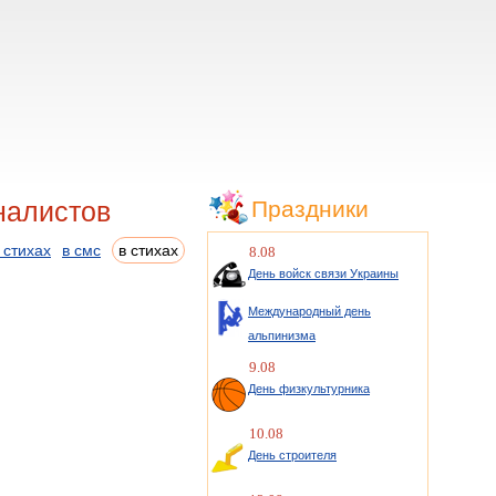
налистов
Праздники
 стихах
в смс
в стихах
8.08
День войск связи Украины
Международный день
альпинизма
9.08
День физкультурника
10.08
День строителя