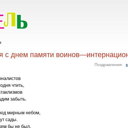
в
я с днем памяти воинов—интернацио
Поздравления:
в
оналистов
одня чтить,
атаклизмов
адим забыть.
 под мирным небом,
ут сады.
кем бы не был,