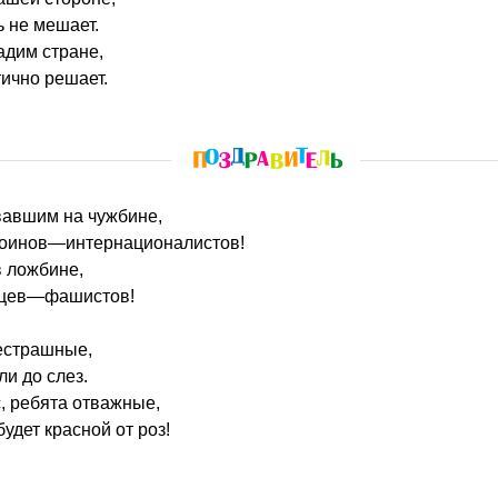
ь не мешает.
адим стране,
тично решает.
евавшим на чужбине,
воинов—интернационалистов!
в ложбине,
нцев—фашистов!
сестрашные,
и до слез.
, ребята отважные,
удет красной от роз!