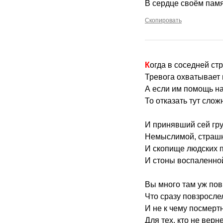
В сердце своём памя
Скопировать
Когда в соседней ст
Тревога охватывает
А если им помощь н
То отказать тут слож
И принявший сей гру
Немыслимой, страш
И скопище людских 
И стоны воспаленно
Вы много там уж по
Что сразу повзросле
И не к чему посмер
Для тех, кто не верн