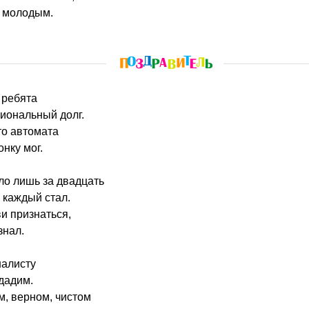
о молодым.
 ребята
иональный долг.
то автомата
нку мог.
ло лишь за двадцать
 каждый стал.
ви признаться,
знал.
алисту
дадим.
, верном, чистом