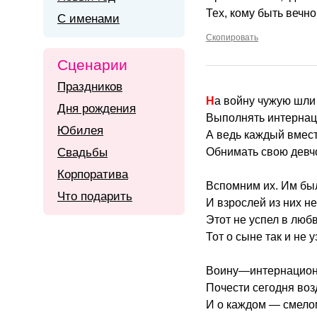
Тех, кому быть вечн
С именами
Скопировать
Сценарии
Праздников
На войну чужую шли
Дня рождения
Выполнять интернац
Юбилея
А ведь каждый вмес
Свадьбы
Обнимать свою девчо
Корпоратива
Вспомним их. Им бы
Что подарить
И взрослей из них не
Этот не успел в люб
Тот о сыне так и не у
Воину—интернацион
Почести сегодня воз
И о каждом — смелом