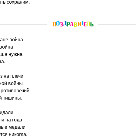
ть сохраним.
ране война
 война
аша нужна
на.
з на плечи
ной войны
противоречий
й тишины.
видали
ли на года
тные медали
ется никогда.