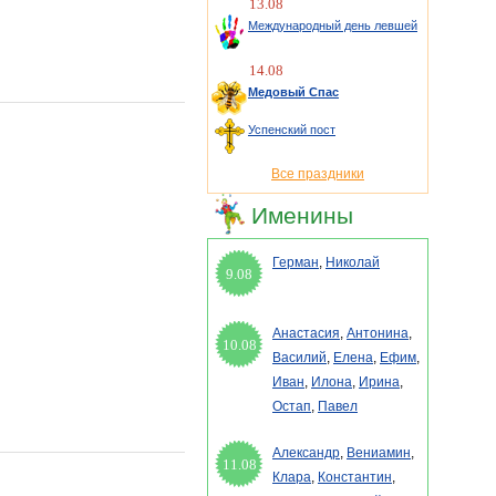
13.08
Международный день левшей
14.08
Медовый Спас
Успенский пост
Все праздники
Именины
Герман
,
Николай
9.08
Анастасия
,
Антонина
,
10.08
Василий
,
Елена
,
Ефим
,
Иван
,
Илона
,
Ирина
,
Остап
,
Павел
Александр
,
Вениамин
,
11.08
Клара
,
Константин
,