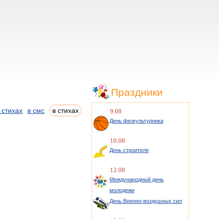
Праздники
 стихах
в смс
в стихах
9.08
День физкультурника
10.08
День строителя
12.08
Международный день
молодежи
День Военно-воздушных сил