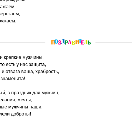
важаем,
берегаем,
ружаем.
ки крепкие мужчины,
о есть у нас защита,
 и отвага ваша, храбрость,
 знаменита!
й, в праздник для мужчин,
елания, мечты,
мые мужчины наши,
лели доброты!