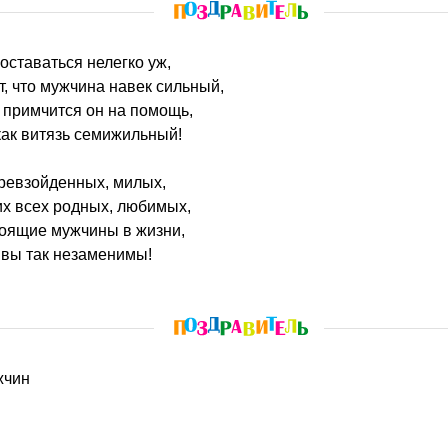
 оставаться нелегко уж,
ет, что мужчина навек сильный,
 примчится он на помощь,
 как витязь семижильный!
превзойденных, милых,
их всех родных, любимых,
тоящие мужчины в жизни,
х вы так незаменимы!
жчин