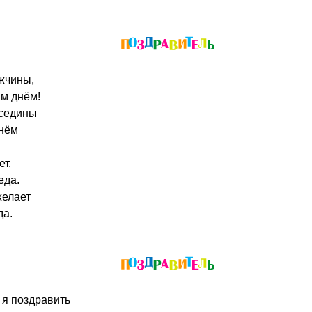
ужчины,
м днём!
 седины
гнём
т.
еда.
желает
да.
 я поздравить