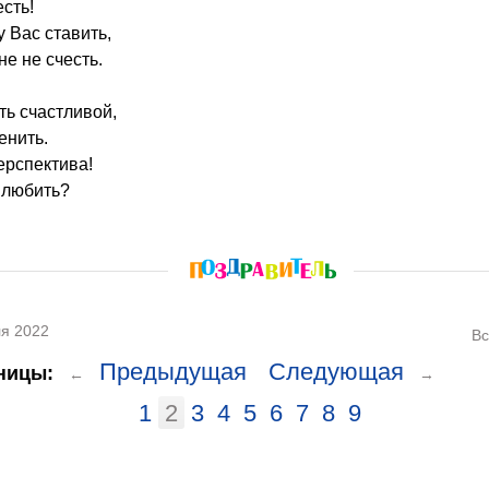
сть!
 Вас ставить,
е не счесть.
ть счастливой,
енить.
ерспектива!
 любить?
я 2022
Вс
Предыдущая
Следующая
ницы:
←
→
1
2
3
4
5
6
7
8
9