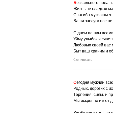
Без сильного пола н
Жизнь не сладкая мал
Спасибо мужчины чт
Ваши заслуги все не
С днем вашим всеми
Уйму улыбок и счаст
Любовью своей вас 
Быт ваш храним и о
Скопировать
Сегодня мужчин вс
Родных, дорогих с и
Терпения, силы, и п
Мы искренне им от 
Улыбками их мы воз