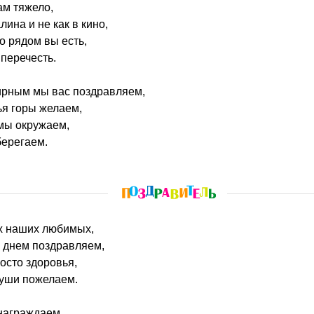
ам тяжело,
ина и не как в кино,
о рядом вы есть,
 перечесть.
рным мы вас поздравляем,
ья горы желаем,
мы окружаем,
берегаем.
ех наших любимых,
х днем поздравляем,
росто здоровья,
души пожелаем.
награждаем,