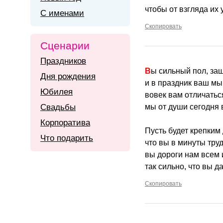
чтобы от взгляда их 
С именами
Скопировать
Сценарии
Праздников
Вы сильный пол, за
Дня рождения
и в праздник ваш м
Юбилея
вовек вам отличатьс
Свадьбы
мы от души сегодня 
Корпоратива
Пусть будет крепким 
Что подарить
что вы в минуты тру
вы дороги нам всем 
так сильно, что вы д
Скопировать