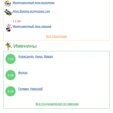
Международный день молодежи
День Военно-воздушных сил
13.08
Международный день левшей
Все праздники
Именины
Александр
,
Анна
,
Макар
7.08
Федор
8.08
Герман
,
Николай
9.08
Все поздравления по именам