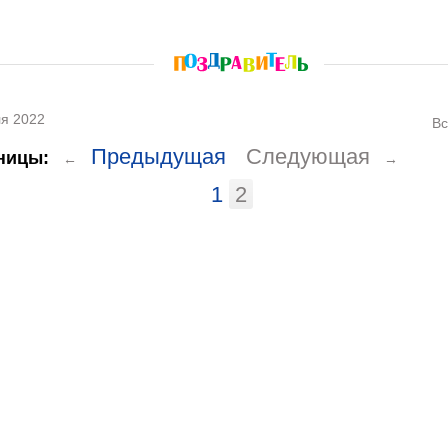
я 2022
Вс
Предыдущая
Следующая
ницы:
←
→
1
2
, Тосты, Открытки, Сценарии.
 ссылка на сайт обязательна!
альная DMCA жалоба в Google.