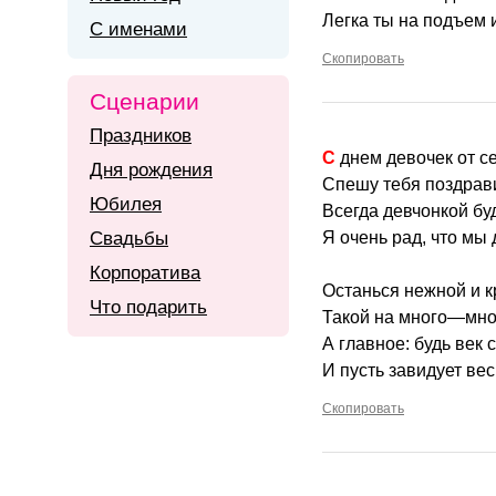
Легка ты на подъем 
С именами
Скопировать
Сценарии
Праздников
С днем девочек от 
Дня рождения
Спешу тебя поздрави
Юбилея
Всегда девчонкой бу
Свадьбы
Я очень рад, что мы 
Корпоратива
Останься нежной и 
Что подарить
Такой на много—много
А главное: будь век 
И пусть завидует вес
Скопировать