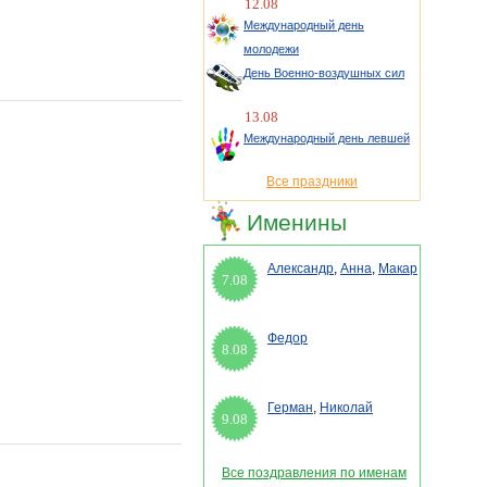
12.08
Международный день
молодежи
День Военно-воздушных сил
13.08
Международный день левшей
Все праздники
Именины
Александр
,
Анна
,
Макар
7.08
Федор
8.08
Герман
,
Николай
9.08
Все поздравления по именам