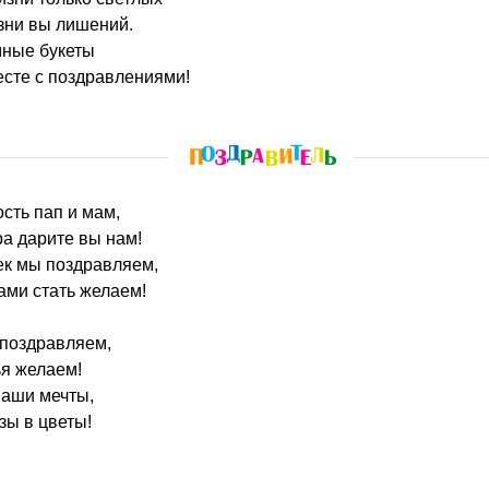
зни вы лишений.
мные букеты
есте с поздравлениями!
ость пап и мам,
ра дарите вы нам!
ек мы поздравляем,
ами стать желаем!
 поздравляем,
ья желаем!
ваши мечты,
зы в цветы!