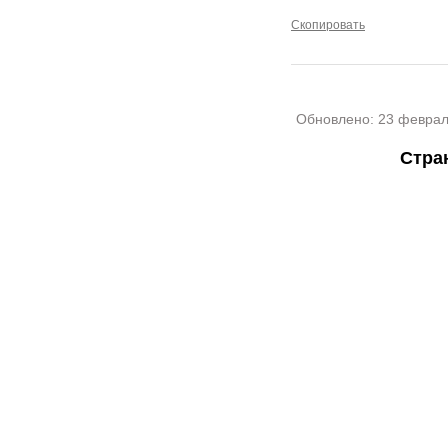
Скопировать
Обновлено:
23 феврал
Стра
Раздел "Поздравления с днем девочек" © 2013-2022, 2023. Поздравления
Внимание! Авторские материалы! При использовании материалов активная
Поздравительным сайтам ЗАПРЕЩЕНО использовать материалы! Момент