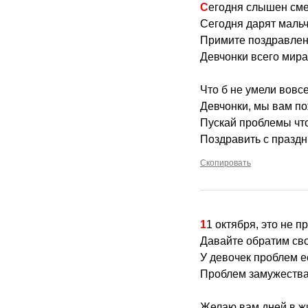
Сегодня слышен сме
Сегодня дарят мальч
Примите поздравлен
Девчонки всего мира
Что б не умели вовсе
Девчонки, мы вам по
Пускай проблемы что
Поздравить с праздн
Скопировать
11 октября, это не п
Давайте обратим св
У девочек проблем е
Проблем замужества
Желаю вам дней в ж