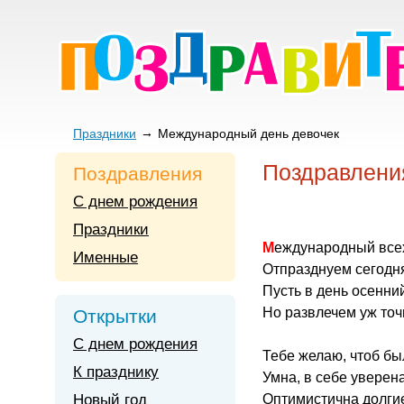
Праздники
Международный день девочек
Поздравлени
Поздравления
С днем рождения
Праздники
Международный все
Именные
Отпразднуем сегодня
Пусть в день осенний
Но развлечем уж точ
Открытки
С днем рождения
Тебе желаю, чтоб бы
К празднику
Умна, в себе уверена
Новый год
Оптимистична долгие