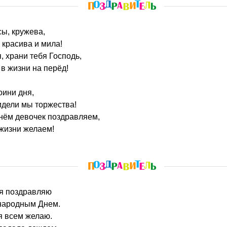
усы, кружева,
 красива и мила!
, храни тебя Господь,
 в жизни на перёд!
оини дня,
идели мы торжества!
ём девочек поздравляем,
 жизни желаем!
ня поздравляю
народным Днем.
я всем желаю.