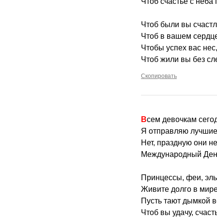
Чтоб счастье с неба
Чтоб были вы счастл
Чтоб в вашем сердце
Чтобы успех вас нес,
Чтоб жили вы без сле
Скопировать
Всем девочкам сег
Я отправляю лучшие
Нет, праздную они н
Международный День
Принцессы, феи, эл
Живите долго в мире
Пусть тают дымкой 
Чтоб вы удачу, счаст