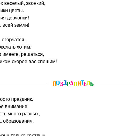
х веселый, звонкий,
ики цветы.
ия девчонки!
, всей земли!
 огорчатся,
желать хотим.
 имеете, решаться,
иком скорее вас спешим!
росто праздник.
ое внимание.
сть много разных,
, образования.
изни только светлых