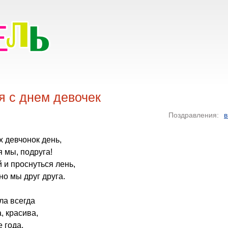
я с днем девочек
Поздравления:
в
х девчонок день,
 мы, подруга!
 и проснуться лень,
но мы друг друга.
ла всегда
, красива,
 года,