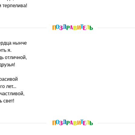
и терпелива!
сердца нынче
ть я.
дь отличной,
друзья!
красивой
 лет...
счастливой,
ь свет!