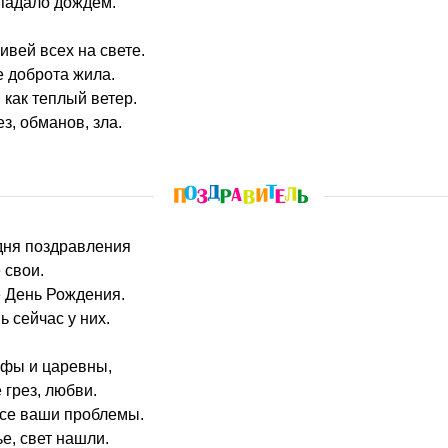
 падало дождем.
ивей всех на свете.
 доброта жила.
 как теплый ветер.
з, обманов, зла.
одня поздравления
 свои.
е День Рождения.
 сейчас у них.
ьфы и царевны,
 грез, любви.
все ваши проблемы.
ье, свет нашли.