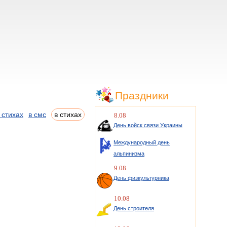
Праздники
 стихах
в смс
в стихах
8.08
День войск связи Украины
Международный день
альпинизма
9.08
День физкультурника
10.08
День строителя