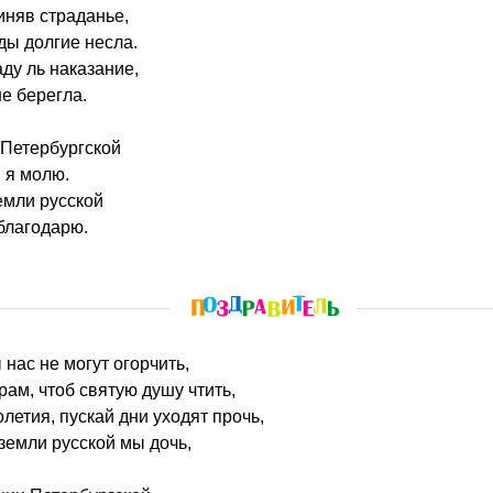
риняв страданье,
ды долгие несла.
ду ль наказание,
не берегла.
 Петербургской
 я молю.
емли русской
благодарю.
 нас не могут огорчить,
рам, чтоб святую душу чтить,
летия, пускай дни уходят прочь,
 земли русской мы дочь,