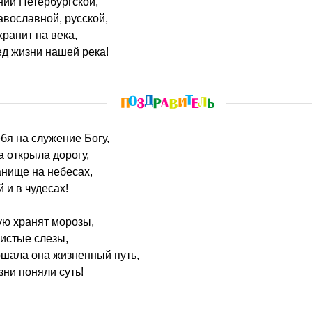
нии Петербургской,
авославной, русской,
ранит на века,
д жизни нашей река!
ебя на служение Богу,
а открыла дорогу,
анище на небесах,
 и в чудесах!
ую хранят морозы,
истые слезы,
ршала она жизненный путь,
ни поняли суть!