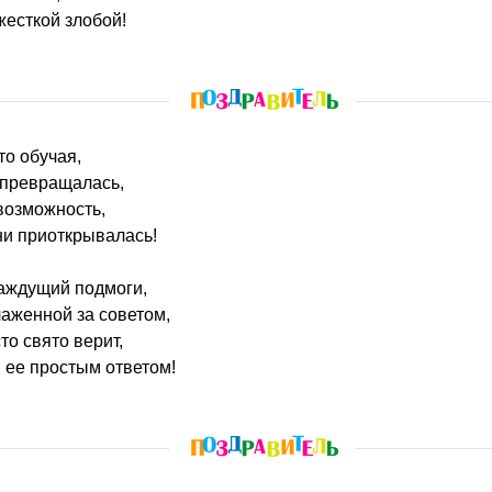
жесткой злобой!
то обучая,
 превращалась,
возможность,
ни приоткрывалась!
аждущий подмоги,
лаженной за советом,
то свято верит,
 ее простым ответом!