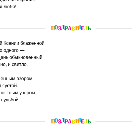
я любя!
ой Ксении блаженной
ко одного —
день обыкновенный
о, и светло.
нённым взором,
 суетой.
ростным узором,
 судьбой.