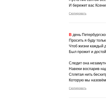
И бережет вас Ксени
Скопировать
В день Петербургск
Просить я буду толь
Чтоб жизни каждый 
Был прожит и достойн
Следит она незамут
Навеки воспарив над
Сплетая нить бесхит
Которую мы назовём
Скопировать