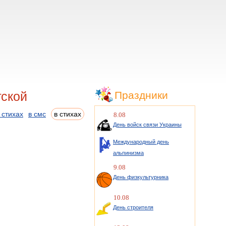
гской
Праздники
 стихах
в смс
в стихах
8.08
День войск связи Украины
Международный день
альпинизма
9.08
День физкультурника
10.08
День строителя