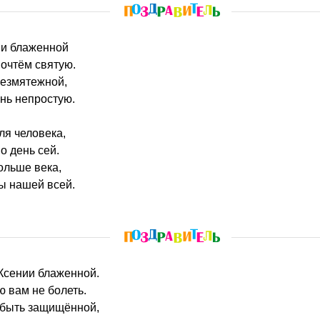
ии блаженной
очтём святую.
безмятежной,
нь непростую.
ля человека,
о день сей.
ольше века,
ы нашей всей.
 Ксении блаженной.
 вам не болеть.
быть защищённой,