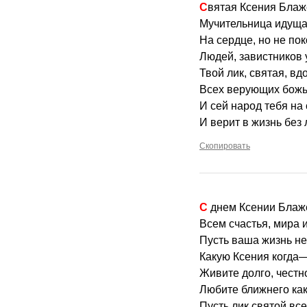
Святая Ксения Блаж
Мучительница идущая
На сердце, но не по
Людей, завистников 
Твой лик, святая, вд
Всех верующих божь
И сей народ тебя на
И верит в жизнь без
Скопировать
С днем Ксении Блаж
Всем счастья, мира 
Пусть ваша жизнь не 
Какую Ксения когда—
Живите долго, честн
Любите ближнего как
Пусть лик святой все