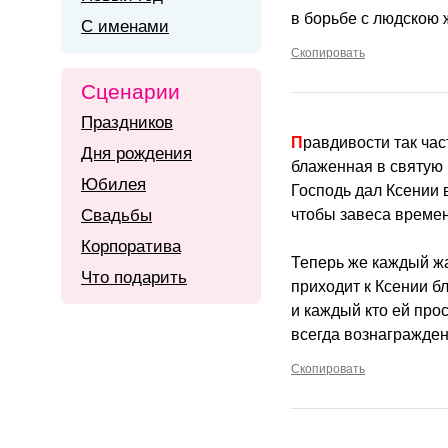
в борьбе с людскою 
С именами
Скопировать
Сценарии
Праздников
Правдивости так час
Дня рождения
блаженная в святую
Юбилея
Господь дал Ксении 
Свадьбы
чтобы завеса време
Корпоратива
Теперь же каждый ж
Что подарить
приходит к Ксении б
и каждый кто ей прос
всегда вознагражден
Скопировать