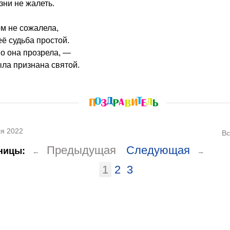
зни не жалеть.
м не сожалела,
её судьба простой.
 она прозрела, —
ла признана святой.
я 2022
Вс
Предыдущая
Следующая
ницы:
←
→
1
2
3