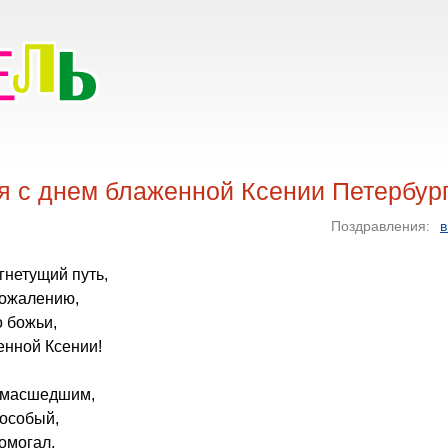
я с днем блаженной Ксении Петербур
Поздравления:
в
 гнетущий путь,
сожалению,
о божьи,
енной Ксении!
сумасшедшим,
 особый,
помогал,