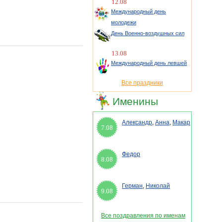
12.08
Международный день
молодежи
День Военно-воздушных сил
13.08
Международный день левшей
Все праздники
Именины
Александр
,
Анна
,
Макар
7.08
Федор
8.08
Герман
,
Николай
9.08
Все поздравления по именам