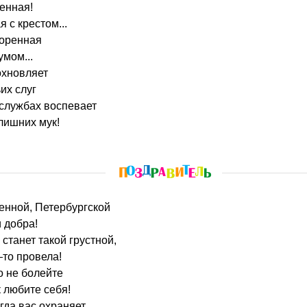
енная!
 с крестом...
коренная
умом...
охновляет
их слуг
 службах воспевает
 лишних мук!
енной, Петербургской
и добра!
станет такой грустной,
то провела!
о не болейте
 любите себя!
гда вас охраняет