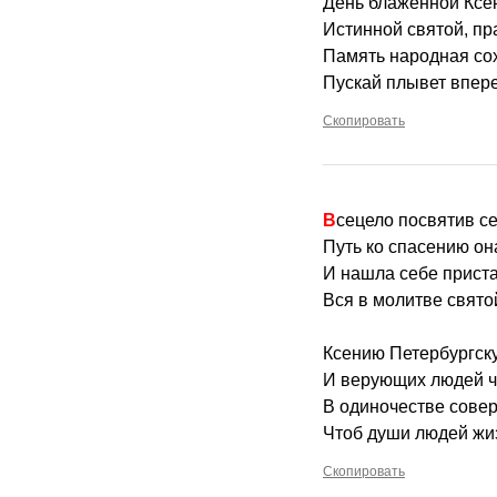
День блаженной Ксе
Истинной святой, пр
Память народная сох
Пускай плывет впере
Скопировать
Всецело посвятив с
Путь ко спасению он
И нашла себе прист
Вся в молитве святой
Ксению Петербургск
И верующих людей ч
В одиночестве сове
Чтоб души людей жиз
Скопировать