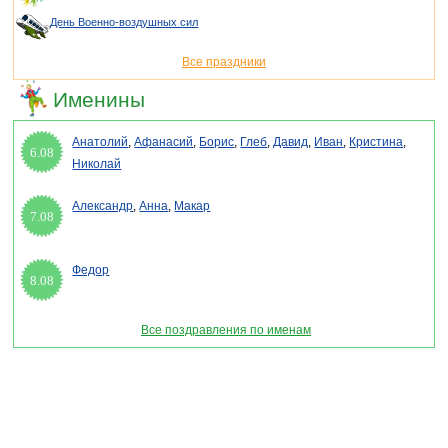
День Военно-воздушных сил
Все праздники
Именины
Анатолий
,
Афанасий
,
Борис
,
Глеб
,
Давид
,
Иван
,
Кристина
,
6.08
Николай
Александр
,
Анна
,
Макар
7.08
Федор
8.08
Все поздравления по именам