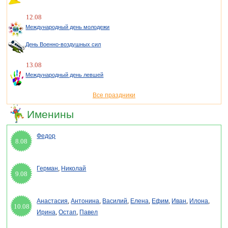
12.08
Международный день молодежи
День Военно-воздушных сил
13.08
Международный день левшей
Все праздники
Именины
Федор
8.08
Герман
,
Николай
9.08
Анастасия
,
Антонина
,
Василий
,
Елена
,
Ефим
,
Иван
,
Илона
,
10.08
Ирина
,
Остап
,
Павел