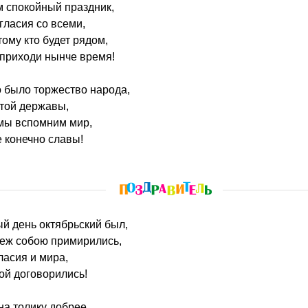
м спокойный праздник,
гласия со всеми,
ому кто будет рядом,
 приходи нынче время!
о было торжество народа,
 той державы,
 мы вспомним мир,
 конечно славы!
ый день октябрьский был,
меж собою примирились,
ласия и мира,
ой договорились!
на толику добрее,