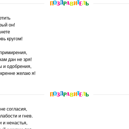
етить
рый он!
анете
вь кругом!
 примирения,
нам дан не зря!
ы и одобрения,
кренне желаю я!
 не согласия,
лабости и гнев.
 и ненастья,