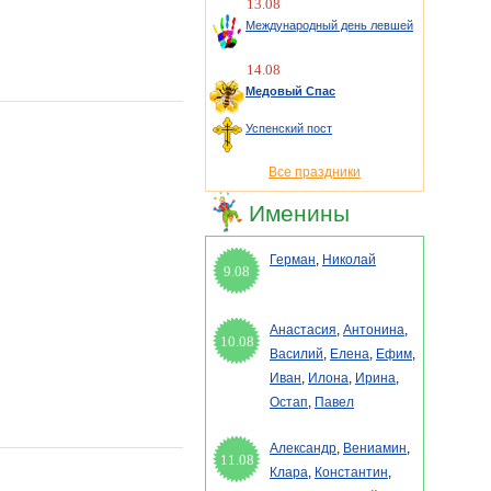
13.08
Международный день левшей
14.08
Медовый Спас
Успенский пост
Все праздники
Именины
Герман
,
Николай
9.08
Анастасия
,
Антонина
,
10.08
Василий
,
Елена
,
Ефим
,
Иван
,
Илона
,
Ирина
,
Остап
,
Павел
Александр
,
Вениамин
,
11.08
Клара
,
Константин
,