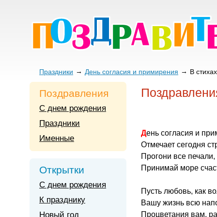
Праздники
День согласия и примирения
В стихах
Поздравления
Поздравления
С днем рождения
Праздники
День согласия и пр
Именные
Отмечает сегодня ст
Прогони все печали,
Принимай море счаст
Открытки
С днем рождения
Пусть любовь, как в
К празднику
Вашу жизнь всю нап
Новый год
Процветания вам, ра