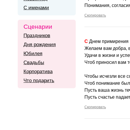
Понимания, согласия
С именами
Скопировать
Сценарии
Праздников
С Днем примирения 
Дня рождения
Желаем вам добра, 
Юбилея
Удачи в жизни и усп
Свадьбы
Чтоб приносил вам т
Корпоратива
Чтобы исчезли все с
Что подарить
Чтоб понимание было
Пусть ваша жизнь те
Пусть счастье падае
Скопировать