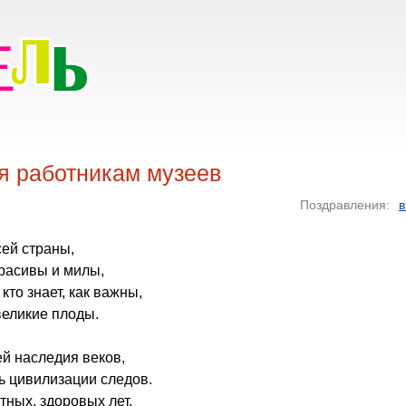
я работникам музеев
Поздравления:
в
сей страны,
расивы и милы,
кто знает, как важны,
великие плоды.
й наследия веков,
ь цивилизации следов.
ных, здоровых лет,