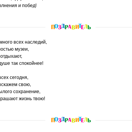
олнения и побед!
 много всех наследий,
ностью музеи,
 отдыхают,
душе так спокойнее!
сех сегодня,
ыскажем свою,
былого сохранение,
украшают жизнь твою!