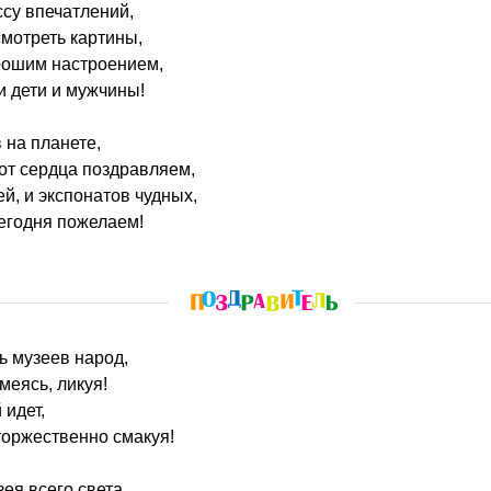
ссу впечатлений,
смотреть картины,
орошим настроением,
и дети и мужчины!
 на планете,
от сердца поздравляем,
й, и экспонатов чудных,
егодня пожелаем!
ь музеев народ,
меясь, ликуя!
 идет,
торжественно смакуя!
ея всего света,