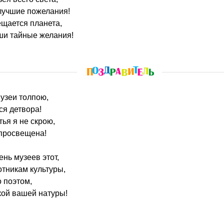
лучшие пожелания!
ещается планета,
ши тайные желания!
музеи толпою,
ся детвора!
тья я не скрою,
 просвещена!
нь музеев этот,
тникам культуры,
 поэтом,
кой вашей натуры!