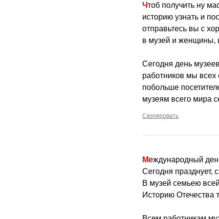
Чтоб получить ну ма
историю узнать и по
отправьтесь вы с х
в музей и женщины, 
Сегодня день музеев
работников мы всех 
побольше посетителе
музеям всего мира с
Скопировать
Международный ден
Сегодня празднует, с
В музей семьею всей
Историю Отечества 
Всем работникам муз