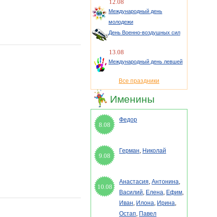
12.08
Международный день
молодежи
День Военно-воздушных сил
13.08
Международный день левшей
Все праздники
Именины
Федор
8.08
Герман
,
Николай
9.08
Анастасия
,
Антонина
,
10.08
Василий
,
Елена
,
Ефим
,
Иван
,
Илона
,
Ирина
,
Остап
,
Павел