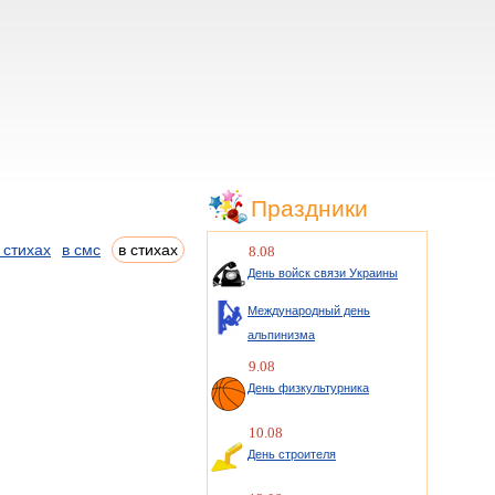
Праздники
 стихах
в смс
в стихах
8.08
День войск связи Украины
Международный день
альпинизма
9.08
День физкультурника
10.08
День строителя