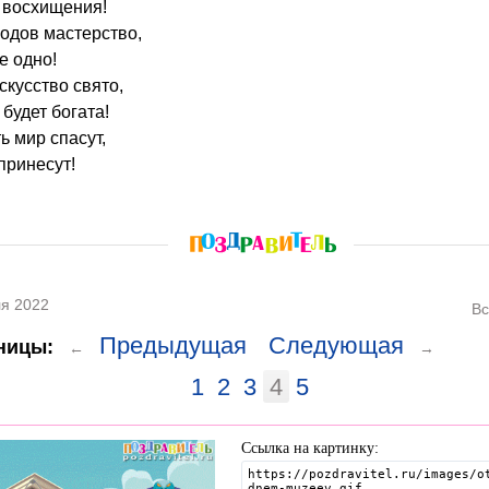
 восхищения!
родов мастерство,
е одно!
скусство свято,
будет богата!
ь мир спасут,
принесут!
я 2022
Вс
Предыдущая
Следующая
ницы:
←
→
1
2
3
4
5
Ссылка на картинку: