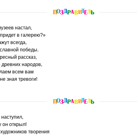
музеев настал,
 придет в галерею?»
жут всегда,
 славной победы.
ресный рассказ,
ю древних народов,
лаем всем вам
не зная тревоги!
я наступил,
у он открыл!
 художников творения