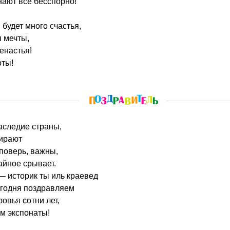
нают все бесспорно!
 будет много счастья,
 мечты,
енастья!
оты!
наследие страны,
ирают
 поверь, важны,
айное срывает.
— историк ты иль краевед
егодня поздравляем
овья сотни лет,
м экспонаты!