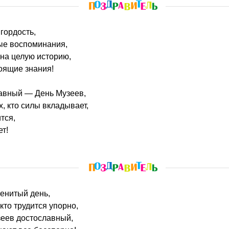
гордость,
ые воспоминания,
на целую историю,
оящие знания!
лавный — День Музеев,
х, кто силы вкладывает,
ится,
т!
менитый день,
кто трудится упорно,
зеев достославный,