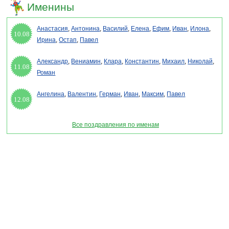
Именины
Анастасия
,
Антонина
,
Василий
,
Елена
,
Ефим
,
Иван
,
Илона
,
10.08
Ирина
,
Остап
,
Павел
Александр
,
Вениамин
,
Клара
,
Константин
,
Михаил
,
Николай
,
11.08
Роман
Ангелина
,
Валентин
,
Герман
,
Иван
,
Максим
,
Павел
12.08
Все поздравления по именам
Раздел "Поздравления на Святки 2027 в стихах" © 2013-2022, 2023. Поздравления,
Тосты, Открытки, Сценарии.